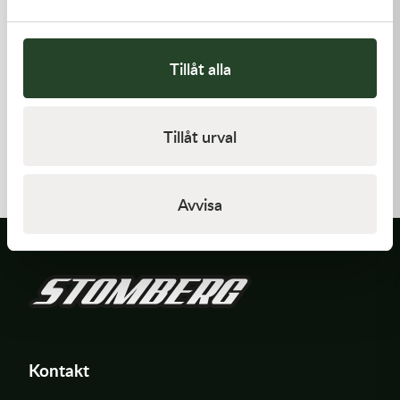
Tillåt alla
Kawasaki
Kawasaki
Tillåt urval
HANDLE,RENTHAL,FATBAR
PAD-ASSY-BRAKE -
Kawasaki KX 250F 09-18 m.fl.
1 936,00
kr
910,00
kr
Beställningsvara
I lager
Avvisa
Kontakt