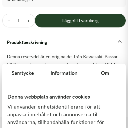
Transmission & Drivlina
Vagnar
−
+
Lägg till i varukorg
1
Variatordelar
Produktbeskrivning
Vinschar & Tillbehör
Denna reservdel är en originaldel från Kawasaki. Passar
Vinterprodukter
till flera vanliga motocross- och enduromodeller. OEM
Samtycke
Information
Om
ref. nr.: 92161-1279 / 921611279. Modellkod: KX125-
M1
Denna webbplats använder cookies
Vi använder enhetsidentifierare för att
Specifikationer
anpassa innehållet och annonserna till
användarna, tillhandahålla funktioner för