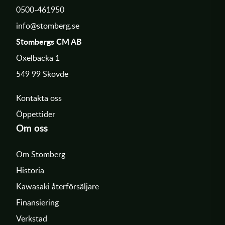
0500-461950
info@stomberg.se
Stombergs CM AB
Oxelbacka 1
549 99 Skövde
Kontakta oss
Öppettider
Om oss
Om Stomberg
Historia
Kawasaki återförsäljare
Finansiering
Verkstad