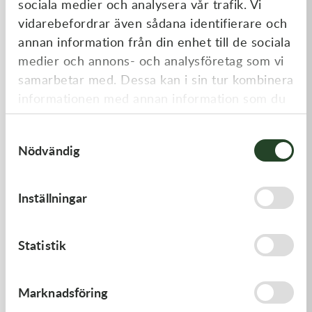
sociala medier och analysera vår trafik. Vi
Liknande produkter
vidarebefordrar även sådana identifierare och
annan information från din enhet till de sociala
medier och annons- och analysföretag som vi
samarbetar med. Dessa kan i sin tur kombinera
informationen med annan information som du
har tillhandahållit eller som de har samlat in
Samtyckesval
när du har använt deras tjänster.
Nödvändig
Kawasaki
Kawasaki
Inställningar
GUIDE-CHAIN,RR
GASKET,GENERATOR
383,00
kr
191,00
kr
Statistik
I lager
I lager
Marknadsföring