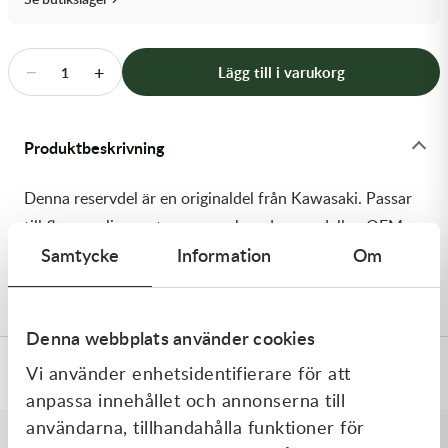
Transmission & Drivlina
Vagnar
−
+
Lägg till i varukorg
1
Variatordelar
Produktbeskrivning
Vinschar & Tillbehör
Denna reservdel är en originaldel från Kawasaki. Passar
Vinterprodukter
till flera vanliga motocross- och enduromodeller. OEM
Samtycke
Information
Om
ref. nr.: 92161-1280 / 921611280. Modellkod: KX125-
M1
Denna webbplats använder cookies
Vi använder enhetsidentifierare för att
Specifikationer
anpassa innehållet och annonserna till
användarna, tillhandahålla funktioner för