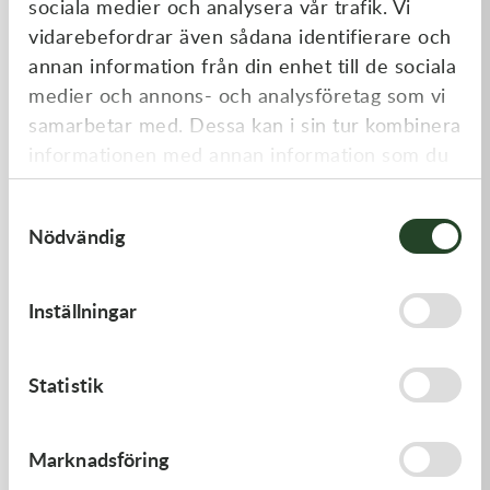
sociala medier och analysera vår trafik. Vi
Liknande produkter
vidarebefordrar även sådana identifierare och
annan information från din enhet till de sociala
medier och annons- och analysföretag som vi
samarbetar med. Dessa kan i sin tur kombinera
informationen med annan information som du
har tillhandahållit eller som de har samlat in
Samtyckesval
när du har använt deras tjänster.
Nödvändig
Kawasaki
Kawasaki
Inställningar
GASKET,CLUTCH COVER
LEVER-COMP,FRONT BRAK
- Kawasaki KX 250 21-23,
Kawasaki KX 450 19-23
168,00
kr
530,00
kr
Statistik
I lager
I lager
Marknadsföring