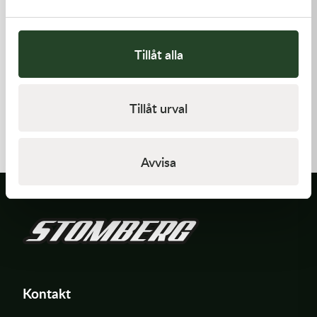
Tillåt alla
Kawasaki
Kawasaki
Tillåt urval
GASKET-HEAD
PAD-ASSY-BRAKE -
Kawasaki KX 250F 09-18 m.fl.
421,00
kr
910,00
kr
I lager
I lager
Avvisa
Kontakt