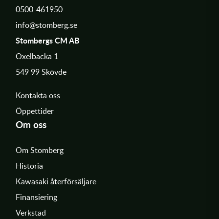
0500-461950
info@stomberg.se
Stombergs CM AB
Oxelbacka 1
549 99 Skövde
Kontakta oss
Öppettider
Om oss
Om Stomberg
Historia
Kawasaki återförsäljare
Finansiering
Verkstad