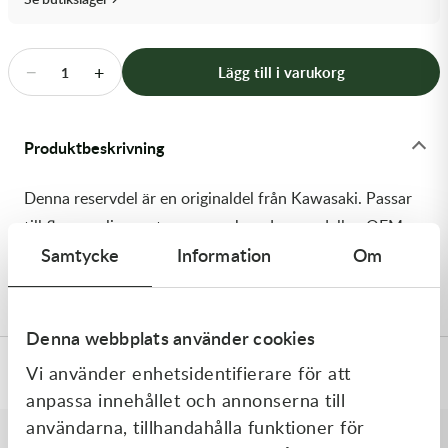
Transmission & Drivlina
Vagnar
−
+
Lägg till i varukorg
1
Variatordelar
Produktbeskrivning
Vinschar & Tillbehör
Denna reservdel är en originaldel från Kawasaki. Passar
Vinterprodukter
till flera vanliga motocross- och enduromodeller. OEM
Samtycke
Information
Om
ref. nr.: 92161-1393 / 921611393. Modellkod:
KX450FCF
Denna webbplats använder cookies
Vi använder enhetsidentifierare för att
Specifikationer
anpassa innehållet och annonserna till
användarna, tillhandahålla funktioner för