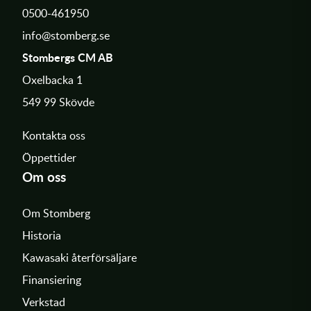
0500-461950
info@stomberg.se
Stombergs CM AB
Oxelbacka 1
549 99 Skövde
Kontakta oss
Öppettider
Om oss
Om Stomberg
Historia
Kawasaki återförsäljare
Finansiering
Verkstad