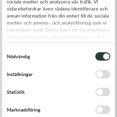
sociala medier och analysera vår trafik. Vi
Liknande produkter
vidarebefordrar även sådana identifierare och
annan information från din enhet till de sociala
medier och annons- och analysföretag som vi
samarbetar med. Dessa kan i sin tur kombinera
informationen med annan information som du
har tillhandahållit eller som de har samlat in
Samtyckesval
när du har använt deras tjänster.
Nödvändig
Kawasaki
Kawasaki
Inställningar
GASKET-HEAD
GASKET,GENERATOR
277,00
kr
191,00
kr
Statistik
Beställningsvara
I lager
Marknadsföring