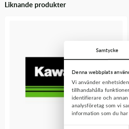
Liknande produkter
Transmission & Drivlina
Vagnar
Variatordelar
Vinschar & Tillbehör
Samtycke
Vinterprodukter
Denna webbplats använd
Vi använder enhetsident
tillhandahålla funktione
identifierare och annan
analysföretag som vi s
information som du har t
Samtyckesval