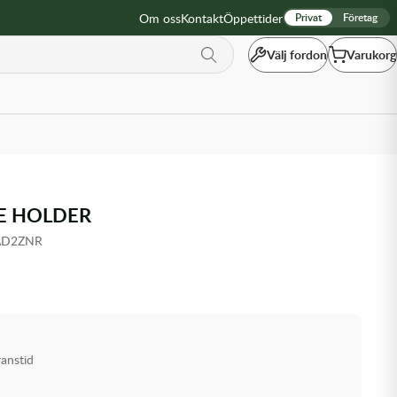
Om oss
Kontakt
Öppettider
Privat
Företag
Välj fordon
Varukorg
E HOLDER
AD2ZNR
ranstid