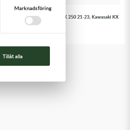
Marknadsföring
Kawasaki
LEVER-COMP - Kawasaki KX 250 21-23, Kawasaki KX
450 19-23
446,00
kr
Slut i lager
Tillåt alla