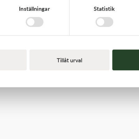
Inställningar
Statistik
Kawasaki
GASKET-HEAD
312,00
kr
I lager
Tillåt urval