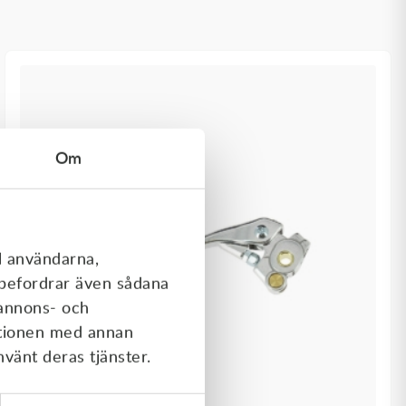
Om
l användarna,
rebefordrar även sådana
 annons- och
ationen med annan
nvänt deras tjänster.