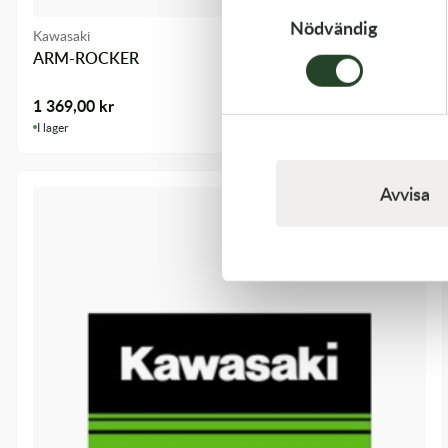
Nödvändig
Kawasaki
ARM-ROCKER
1 369,00
kr
I lager
Avvisa