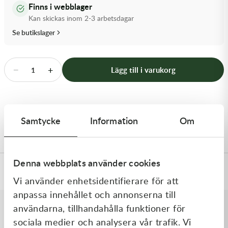
Finns i webblager
Transmission & Drivlina
Kan skickas inom 2-3 arbetsdagar
Vagnar
Se butikslager
Variatordelar
−
+
Lägg till i varukorg
1
Vinschar & Tillbehör
Vinterprodukter
Produktbeskrivning
Samtycke
Information
Om
Ingen beskrivning tillgänglig.
Denna webbplats använder cookies
Specifikationer
Vi använder enhetsidentifierare för att
anpassa innehållet och annonserna till
användarna, tillhandahålla funktioner för
Liknande produkter
sociala medier och analysera vår trafik. Vi