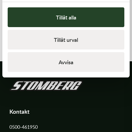
Tillåt alla
Rekluse
Rekluse
EXP Base - HD Sportster (2
Rekluse RadiusX - Honda
Tillåt urval
needed)
Africa Twin 16-19
1 295,00
kr
11 995,00
kr
I lager
Slut i lager
Avvisa
Kontakt
0500-461950