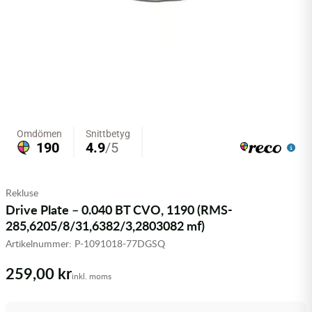
Olja MC
Skydd
Fjädring
Mopedslang
Kylarvätska
Chassidelar
Trail
Vätskesystem
Hjul
Mousse
Luftfilterolja & Rengöring
Drivremmar & Variatorremmar
Slangar
Lagersatser
Slang
Oljepaket
Eldelar
Motordelar & Filter
Trialdäck
Sprayer
Fjädring
Plast
Tubliss
Tvätt & Rengöring
Hytter & Flaklock
Styren & Reglage
Växellådsolja
Karossdelar & Tillbehör
Rekluse
Drive Plate – 0.040 BT CVO, 1190 (RMS-
Övriga Kemprodukter
Kyl- & värmesystemdelar
285,6205/8/31,6382/3,2803082 mf)
Artikelnummer:
P-1091018-77DGSQ
Motordelar
259,00 kr
inkl. moms
Styren & Tillbehör