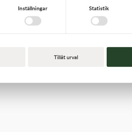
Inställningar
Statistik
Kawasaki
GUIDE-CHAIN,FR
478,00
kr
I lager
Tillåt urval