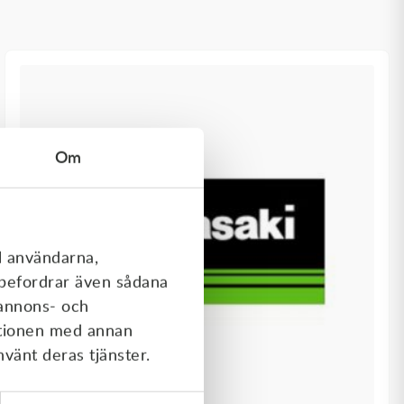
Om
l användarna,
rebefordrar även sådana
 annons- och
ationen med annan
nvänt deras tjänster.