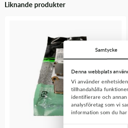
Liknande produkter
Transmission & Drivlina
Vagnar
Variatordelar
Vinschar & Tillbehör
Samtycke
Vinterprodukter
Denna webbplats använd
Vi använder enhetsident
tillhandahålla funktione
identifierare och annan
analysföretag som vi s
information som du har t
Samtyckesval