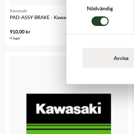
Nödvändig
Kawasaki
PAD-ASSY-BRAKE - Kawasaki KX 250F 09-18 m.fl.
910,00
kr
I lager
Avvisa