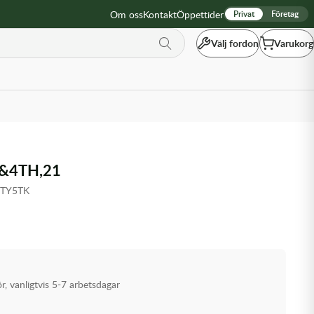
Om oss
Kontakt
Öppettider
Privat
Företag
Välj fordon
Varukorg
&4TH,21
2TY5TK
ör, vanligtvis 5-7 arbetsdagar