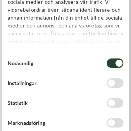
sociala medier och analysera vår trafik. Vi
Liknande produkter
vidarebefordrar även sådana identifierare och
annan information från din enhet till de sociala
medier och annons- och analysföretag som vi
samarbetar med. Dessa kan i sin tur kombinera
informationen med annan information som du
har tillhandahållit eller som de har samlat in
Samtyckesval
när du har använt deras tjänster.
Nödvändig
Kawasaki
Kawasaki
Inställningar
GASKET,CLUTCH COVER
RETAINER-VALVE SPRING
168,00
kr
108,00
kr
Statistik
I lager
I lager
Marknadsföring