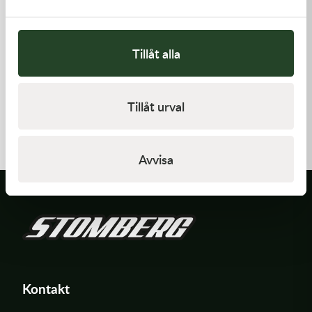
Tillåt alla
Kawasaki
Kawasaki
Tillåt urval
GASKET-HEAD
GUIDE-CHAIN,FR
277,00
kr
478,00
kr
Beställningsvara
I lager
Avvisa
Kontakt