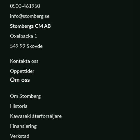
0500-461950
info@stomberg.se
Stombergs CM AB
Oxelbacka 1
549 99 Skövde
Kontakta oss
Öppettider
Om oss
Om Stomberg
Historia
Kawasaki återförsäljare
Finansiering
Verkstad