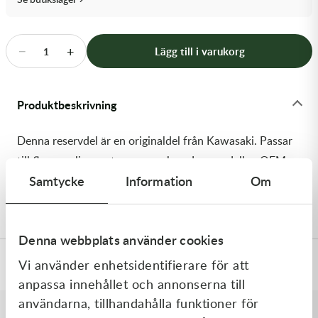
Transmission & Drivlina
Vagnar
−
+
Lägg till i varukorg
1
Variatordelar
Produktbeskrivning
Vinschar & Tillbehör
Denna reservdel är en originaldel från Kawasaki. Passar
Vinterprodukter
till flera vanliga motocross- och enduromodeller. OEM
Samtycke
Information
Om
ref. nr.: 92071-0024 / 920710024. Modellkod:
ER650A6S
Denna webbplats använder cookies
Vi använder enhetsidentifierare för att
Specifikationer
anpassa innehållet och annonserna till
användarna, tillhandahålla funktioner för