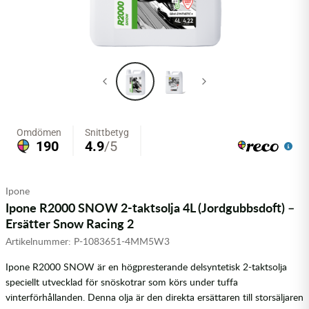
Olja MC
Skydd
Fjädring
Mopedslang
Kylarvätska
Chassidelar
Trail
Vätskesystem
Hjul
Mousse
Luftfilterolja & Rengöring
Drivremmar & Variatorremmar
Slangar
Lagersatser
Slang
Oljepaket
Eldelar
Motordelar & Filter
Trialdäck
Sprayer
Fjädring
Plast
Tubliss
Tvätt & Rengöring
Hytter & Flaklock
Styren & Reglage
Växellådsolja
Karossdelar & Tillbehör
Ipone
Ipone R2000 SNOW 2-taktsolja 4L (Jordgubbsdoft) –
Övriga Kemprodukter
Kyl- & värmesystemdelar
Ersätter Snow Racing 2
Artikelnummer:
P-1083651-4MM5W3
Motordelar
Ipone R2000 SNOW är en högpresterande delsyntetisk 2-taktsolja
speciellt utvecklad för snöskotrar som körs under tuffa
Styren & Tillbehör
vinterförhållanden. Denna olja är den direkta ersättaren till storsäljaren