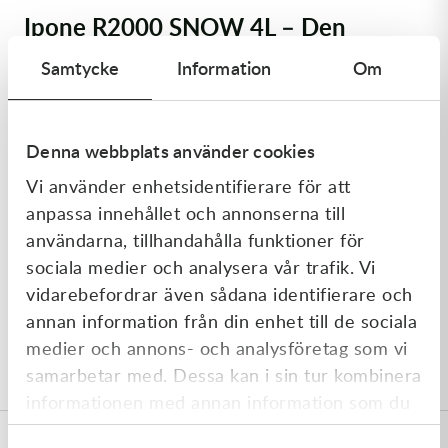
Ipone R2000 SNOW 4L – Den
ultimata 2-taktsoljan för
Samtycke
Information
Om
bergskörning
Ipone R2000 SNOW är en avancerad delsyntetisk
Denna webbplats använder cookies
motorolja som tagits fram för att möta de extremt höga
Vi använder enhetsidentifierare för att
kraven vid sport- och tävlingskörning med snöskoter.
anpassa innehållet och annonserna till
Oavsett om du klättrar i branta fjällsidor eller kör led,
användarna, tillhandahålla funktioner för
säkerställer denna olja ett optimalt smörjskydd även vid
sociala medier och analysera vår trafik. Vi
mycket höga varvtal. Den ersätter den tidigare populära
vidarebefordrar även sådana identifierare och
Snow Racing 2
modellen
och har samma pålitliga
annan information från din enhet till de sociala
specifikationer.
medier och annons- och analysföretag som vi
Visa mer
samarbetar med. Dessa kan i sin tur kombinera
Maximalt skydd i extrem kyla
informationen med annan information som du
En av de viktigaste egenskaperna hos R2000 SNOW är
har tillhandahållit eller som de har samlat in
dess förmåga att behålla sina smörjande egenskaper i
Specifikationer