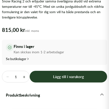
Snow Racing 2 och erbjuder samma överlägsna skydd vid extrema
Transmission & Drivlina
temperaturer ner till -45°C. Med sin unika jordgubbsdoft och rökfria
formulering är den valet för dig som vill ha både prestanda och en
Vagnar
trevligare körupplevelse.
Variatordelar
815,00 kr
inkl. moms
Vinschar & Tillbehör
Finns i lager
Vinterprodukter
Kan skickas inom 1-2 arbetsdagar
Se butikslager
−
+
Lägg till i varukorg
1
Produktbeskrivning