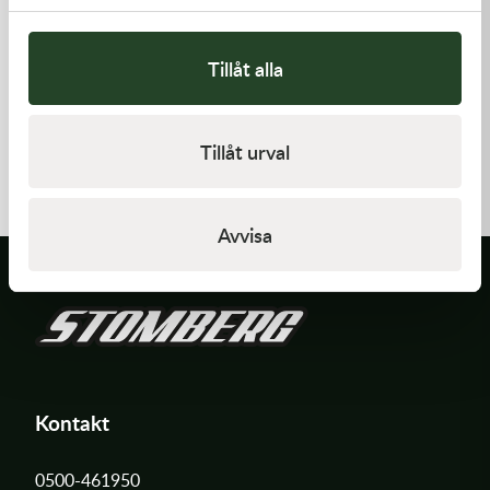
Tillåt alla
Kawasaki
Kawasaki
HANDLE,RENTHAL,FATBAR
GUIDE-CHAIN,RR
Tillåt urval
1 936,00
kr
383,00
kr
Beställningsvara
I lager
Avvisa
Kontakt
0500-461950