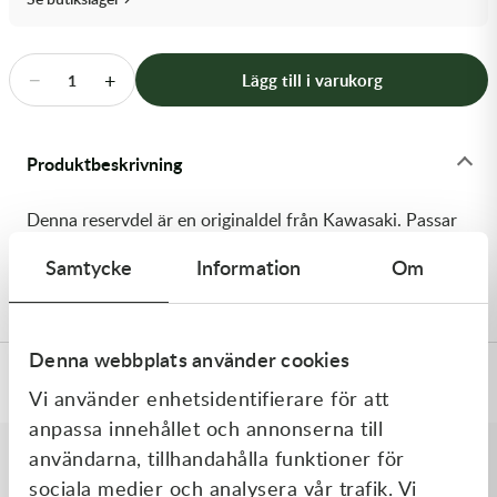
Transmission & Drivlina
Vagnar
−
+
Lägg till i varukorg
1
Variatordelar
Produktbeskrivning
Vinschar & Tillbehör
Denna reservdel är en originaldel från Kawasaki. Passar
Vinterprodukter
till flera vanliga motocross- och enduromodeller. OEM
Samtycke
Information
Om
ref. nr.: 92063-020 / 92063020. Modellkod: COMMON
Denna webbplats använder cookies
Specifikationer
Vi använder enhetsidentifierare för att
anpassa innehållet och annonserna till
användarna, tillhandahålla funktioner för
sociala medier och analysera vår trafik. Vi
Liknande produkter