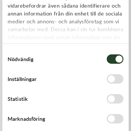
vidarebefordrar även sådana identifierare och
annan information från din enhet till de sociala
medier och annons- och analysföretag som vi
samarbetar med. Dessa kan i sin tur kombinera
informationen med annan information som du
har tillhandahållit eller som de har samlat in
Samtyckesval
när du har använt deras tjänster.
Nödvändig
Kawasaki
Kawasaki
LEVER-COMP - Kawasaki KX
GASKET,FLOAT CHAMBER
Inställningar
250 21-23, Kawasaki KX 450
19-23
446,00
kr
97,00
kr
Beställningsvara
Beställningsvara
Statistik
Marknadsföring