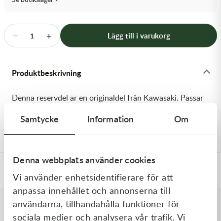
Transmission & Drivlina
Vagnar
−
+
Lägg till i varukorg
1
Variatordelar
Produktbeskrivning
Vinschar & Tillbehör
Denna reservdel är en originaldel från Kawasaki. Passar
Vinterprodukter
till flera vanliga motocross- och enduromodeller. OEM
Samtycke
Information
Om
ref. nr.: 92064-040 / 92064040. Modellkod:
Denna webbplats använder cookies
Specifikationer
Vi använder enhetsidentifierare för att
anpassa innehållet och annonserna till
användarna, tillhandahålla funktioner för
sociala medier och analysera vår trafik. Vi
Liknande produkter