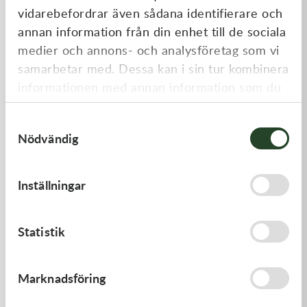
vidarebefordrar även sådana identifierare och
annan information från din enhet till de sociala
medier och annons- och analysföretag som vi
samarbetar med. Dessa kan i sin tur kombinera
informationen med annan information som du
har tillhandahållit eller som de har samlat in
Samtyckesval
när du har använt deras tjänster.
Nödvändig
Kawasaki
Kawasaki
GASKET,FUEL TANK CAP
GASKET,CLUTCH COVER
Inställningar
58,00
kr
168,00
kr
I lager
I lager
Statistik
Marknadsföring