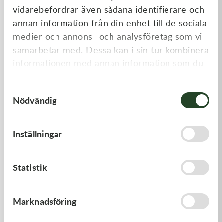
vidarebefordrar även sådana identifierare och
annan information från din enhet till de sociala
medier och annons- och analysföretag som vi
samarbetar med. Dessa kan i sin tur kombinera
informationen med annan information som du
har tillhandahållit eller som de har samlat in
Samtyckesval
när du har använt deras tjänster.
Nödvändig
Kawasaki
Kawasaki
GASKET,CYLINDER BASE
GASKET,GENERATOR COVE
Inställningar
168,00
kr
212,00
kr
I lager
I lager
Statistik
Marknadsföring