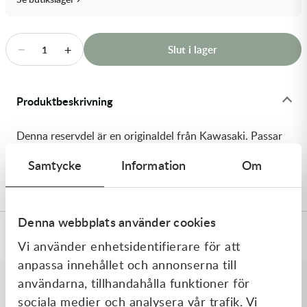
Transmission & Drivlina
Vagnar
−
+
Slut i lager
1
Variatordelar
Produktbeskrivning
Vinschar & Tillbehör
Denna reservdel är en originaldel från Kawasaki. Passar
Vinterprodukter
till flera vanliga motocross- och enduromodeller. OEM
Samtycke
Information
Om
ref. nr.: 92064-1139 / 920641139. Modellkod: KX125-F1
Denna webbplats använder cookies
Specifikationer
Vi använder enhetsidentifierare för att
anpassa innehållet och annonserna till
användarna, tillhandahålla funktioner för
sociala medier och analysera vår trafik. Vi
Liknande produkter