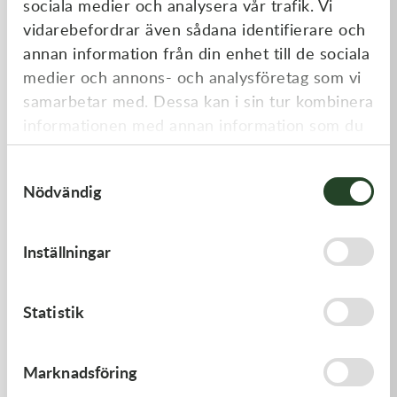
sociala medier och analysera vår trafik. Vi
Liknande produkter
vidarebefordrar även sådana identifierare och
annan information från din enhet till de sociala
medier och annons- och analysföretag som vi
samarbetar med. Dessa kan i sin tur kombinera
informationen med annan information som du
har tillhandahållit eller som de har samlat in
Samtyckesval
när du har använt deras tjänster.
Nödvändig
Kawasaki
Kawasaki
Inställningar
GASKET,CYLINDER BASE
PAD-ASSY-BRAKE -
Kawasaki KX 250F 09-18 m.fl.
168,00
kr
910,00
kr
Statistik
I lager
I lager
Marknadsföring