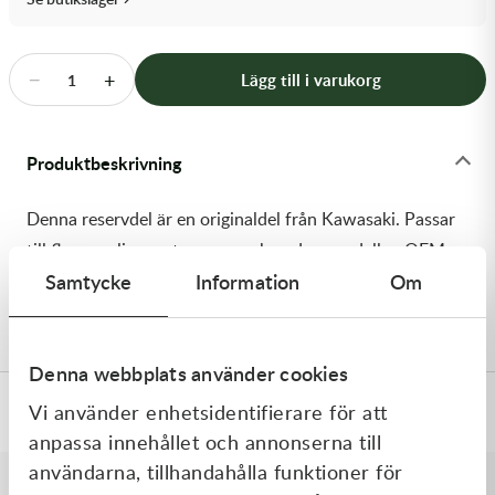
Transmission & Drivlina
Vagnar
−
+
Lägg till i varukorg
1
Variatordelar
Produktbeskrivning
Vinschar & Tillbehör
Denna reservdel är en originaldel från Kawasaki. Passar
Vinterprodukter
till flera vanliga motocross- och enduromodeller. OEM
Samtycke
Information
Om
ref. nr.: 92064-1142 / 920641142. Modellkod: KDX200-
C3
Denna webbplats använder cookies
Vi använder enhetsidentifierare för att
Specifikationer
anpassa innehållet och annonserna till
användarna, tillhandahålla funktioner för