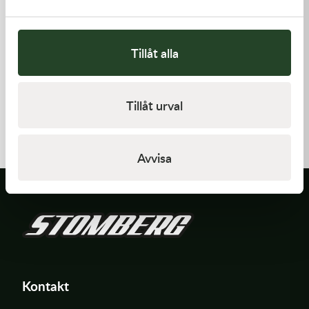
Tillåt alla
Kawasaki
Kawasaki
Tillåt urval
CAP-SPARK PLUG
GASKET,CLUTCH COVER
418,00
kr
168,00
kr
Beställningsvara
I lager
Avvisa
Kontakt