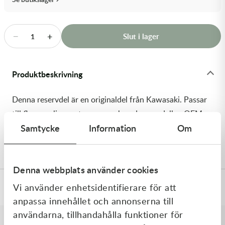
Transmission & Drivlina
Vagnar
−
+
Slut i lager
1
Variatordelar
Produktbeskrivning
Vinschar & Tillbehör
Denna reservdel är en originaldel från Kawasaki. Passar
Vinterprodukter
till flera vanliga motocross- och enduromodeller. OEM
Samtycke
Information
Om
ref. nr.: 92064-1143 / 920641143. Modellkod: KDX200-
C3
Denna webbplats använder cookies
Vi använder enhetsidentifierare för att
Specifikationer
anpassa innehållet och annonserna till
användarna, tillhandahålla funktioner för