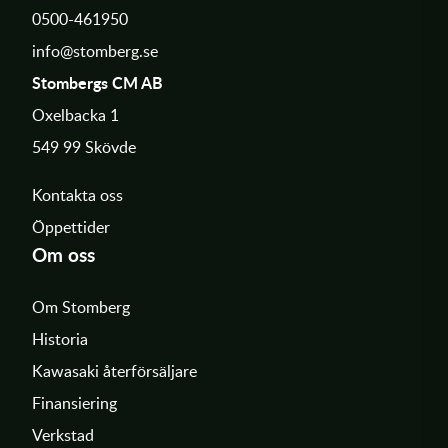
0500-461950
info@stomberg.se
Stombergs CM AB
Oxelbacka 1
549 99 Skövde
Kontakta oss
Öppettider
Om oss
Om Stomberg
Historia
Kawasaki återförsäljare
Finansiering
Verkstad