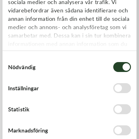
sociala medier och analysera vår trafik. Vi
Liknande produkter
vidarebefordrar även sådana identifierare och
annan information från din enhet till de sociala
medier och annons- och analysföretag som vi
samarbetar med. Dessa kan i sin tur kombinera
informationen med annan information som du
har tillhandahållit eller som de har samlat in
Samtyckesval
när du har använt deras tjänster.
Nödvändig
Kawasaki
Kawasaki
Inställningar
GASKET,CLUTCH COVER
GASKET,CYLINDER BASE,
168,00
kr
125,00
kr
Statistik
I lager
I lager
Marknadsföring