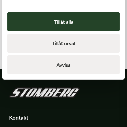
Tillåt alla
Kawasaki
Kawasaki
Tillåt urval
TOOL-
ARM-ROCKER
WRENCH,BOX,21MM&
197,00
kr
1 369,00
kr
I lager
I lager
Avvisa
Kontakt