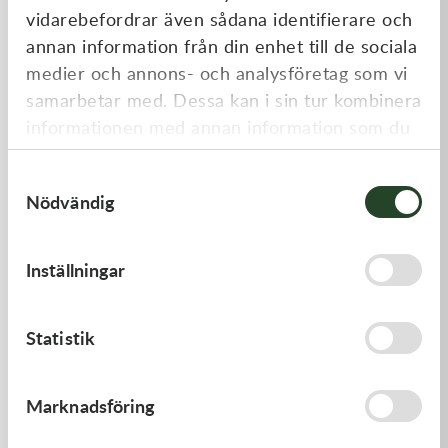
vidarebefordrar även sådana identifierare och
annan information från din enhet till de sociala
medier och annons- och analysföretag som vi
samarbetar med. Dessa kan i sin tur kombinera
informationen med annan information som du
har tillhandahållit eller som de har samlat in
Samtyckesval
när du har använt deras tjänster.
Nödvändig
Kawasaki
Kawasaki
GASKET,GENERATOR
RETAINER-VALVE SPRING
Inställningar
191,00
kr
108,00
kr
I lager
I lager
Statistik
Marknadsföring