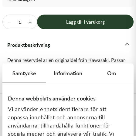
Transmission & Drivlina
Vagnar
−
+
Lägg till i varukorg
1
Variatordelar
Produktbeskrivning
Vinschar & Tillbehör
Denna reservdel är en originaldel från Kawasaki. Passar
Vinterprodukter
till flera vanliga motocross- och enduromodeller. OEM
Samtycke
Information
Om
ref. nr.: 92058-1074 / 920581074. Modellkod: KX500-E9
Denna webbplats använder cookies
Specifikationer
Vi använder enhetsidentifierare för att
anpassa innehållet och annonserna till
användarna, tillhandahålla funktioner för
sociala medier och analysera vår trafik. Vi
Liknande produkter