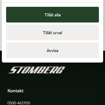
Tillåt alla
Kawasaki
Kawasaki
PISTON-ENGINE
GASKET,CYLINDER BASE
Tillåt urval
1 220,00
kr
168,00
kr
Beställningsvara
I lager
Avvisa
Kontakt
0500-461950