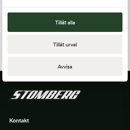
Tillåt alla
Kawasaki
Kawasaki
Tillåt urval
GASKET,EXHAUST HOLDER
GASKET,CLUTCH COVER
64,00
kr
168,00
kr
Beställningsvara
I lager
Avvisa
Kontakt