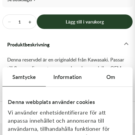
Transmission & Drivlina
Vagnar
−
+
Lägg till i varukorg
1
Variatordelar
Produktbeskrivning
Vinschar & Tillbehör
Denna reservdel är en originaldel från Kawasaki. Passar
Vinterprodukter
till flera vanliga motocross- och enduromodeller. OEM
Samtycke
Information
Om
ref. nr.: 99999-0859 / 999990859. Modellkod:
KX450MRFNN
Denna webbplats använder cookies
Vi använder enhetsidentifierare för att
Specifikationer
anpassa innehållet och annonserna till
användarna, tillhandahålla funktioner för