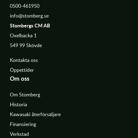
0500-461950
info@stomberg.se
Stombergs CM AB
Oxelbacka 1
549 99 Skövde
Kontakta oss
Öppettider
Om oss
Om Stomberg
Historia
Kawasaki återförsäljare
Finansiering
Verkstad