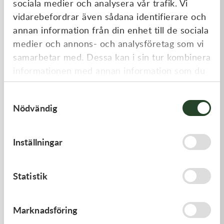
sociala medier och analysera vår trafik. Vi
Liknande produkter
vidarebefordrar även sådana identifierare och
annan information från din enhet till de sociala
medier och annons- och analysföretag som vi
samarbetar med. Dessa kan i sin tur kombinera
informationen med annan information som du
har tillhandahållit eller som de har samlat in
Samtyckesval
när du har använt deras tjänster.
Nödvändig
Kawasaki
Kawasaki
Inställningar
CABLE-THROTTLE -
LEVER-COMP,FRONT BRAK
Kawasaki KX 450 19-21
- Kawasaki KX 250 21-23,
Kawasaki KX 450 19-23
558,00
kr
530,00
kr
Statistik
Beställningsvara
I lager
Marknadsföring