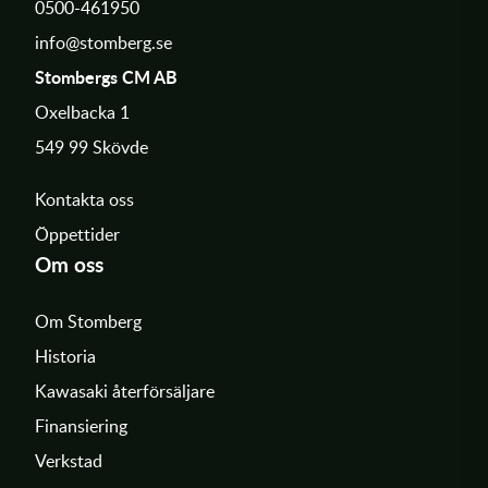
0500-461950
info@stomberg.se
Stombergs CM AB
Oxelbacka 1
549 99 Skövde
Kontakta oss
Öppettider
Om oss
Om Stomberg
Historia
Kawasaki återförsäljare
Finansiering
Verkstad