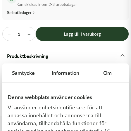
Transmission & Drivlina
Kan skickas inom 2-3 arbetsdagar
Se butikslager
Vagnar
Variatordelar
−
+
Lägg till i varukorg
1
Vinschar & Tillbehör
Produktbeskrivning
Vinterprodukter
Motobatt Batteriladdare Fat Boy 9-stegsladdare 12V 2,0
Samtycke
Information
Om
Amp
Denna webbplats använder cookies
Specifikationer
Vi använder enhetsidentifierare för att
anpassa innehållet och annonserna till
användarna, tillhandahålla funktioner för
sociala medier och analysera vår trafik. Vi