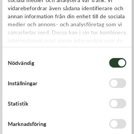
Liknande produkter
vidarebefordrar även sådana identifierare och
annan information från din enhet till de sociala
medier och annons- och analysföretag som vi
samarbetar med. Dessa kan i sin tur kombinera
informationen med annan information som du
har tillhandahållit eller som de har samlat in
Samtyckesval
när du har använt deras tjänster.
Nödvändig
Fulbat
Yuasa
Inställningar
Fulbat, Batteriladdare Fulload
Yuasa Batteriladdare YCX12
1000
12V 12A
499,00
kr
2 320,00
kr
I lager
I lager
Statistik
Kampanj
Marknadsföring