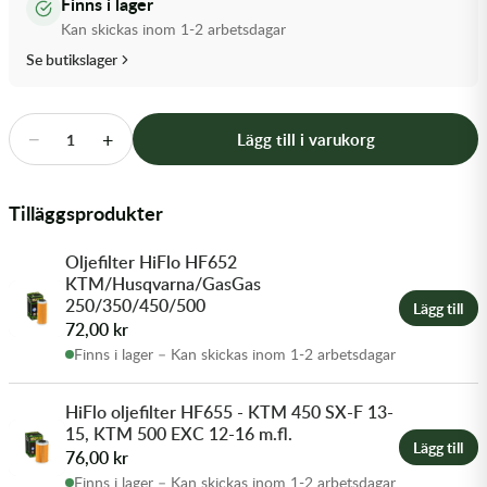
Finns i lager
Transmission & Drivlina
Kan skickas inom 1-2 arbetsdagar
Se butikslager
Vagnar
Variatordelar
−
+
Lägg till i varukorg
1
Vinschar & Tillbehör
Tilläggsprodukter
Vinterprodukter
Oljefilter HiFlo HF652
KTM/Husqvarna/GasGas
250/350/450/500
Lägg till
72,00
kr
Finns i lager – Kan skickas inom 1-2 arbetsdagar
HiFlo oljefilter HF655 - KTM 450 SX-F 13-
15, KTM 500 EXC 12-16 m.fl.
Lägg till
76,00
kr
Finns i lager – Kan skickas inom 1-2 arbetsdagar