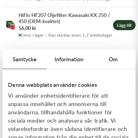
HiFlo HF207 Oljefilter Kawasaki KX 250 /
450 (OEM-kvalitet)
Lägg till
56,00
kr
Finns i lager – Kan skickas inom 1-2 arbetsdagar
Samtycke
Information
Om
Produktbeskrivning
Motorolja Motorex Cross Power 4T
Denna webbplats använder cookies
10W50 4 liter
Vi använder enhetsidentifierare för att
anpassa innehållet och annonserna till
Motorex Cross Power 4T 10W50
är en helsyntetisk
användarna, tillhandahålla funktioner för
motorolja utvecklad för att leverera högsta möjliga
sociala medier och analysera vår trafik. Vi
prestanda och skydd i 4-taktsmotorcyklar. Den är
vidarebefordrar även sådana identifierare och
speciellt framtagen för motocross, enduro och andra
annan information från din enhet till de sociala