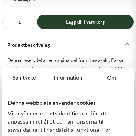
Transmission & Drivlina
Vagnar
−
+
Lägg till i varukorg
1
Variatordelar
Produktbeskrivning
Vinschar & Tillbehör
Denna reservdel är en originaldel från Kawasaki. Passar
Vinterprodukter
till flera vanliga motocross- och enduromodeller. OEM
Samtycke
Information
Om
ref. nr.: 92210-1452 / 922101452. Modellkod:
KX450HGF
Denna webbplats använder cookies
Vi använder enhetsidentifierare för att
Specifikationer
anpassa innehållet och annonserna till
användarna, tillhandahålla funktioner för