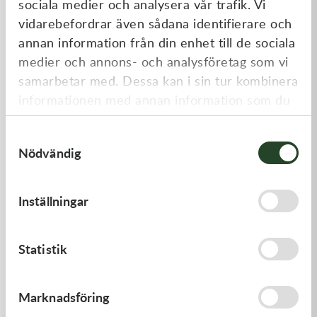
sociala medier och analysera vår trafik. Vi
Liknande produkter
vidarebefordrar även sådana identifierare och
annan information från din enhet till de sociala
medier och annons- och analysföretag som vi
samarbetar med. Dessa kan i sin tur kombinera
informationen med annan information som du
har tillhandahållit eller som de har samlat in
Samtyckesval
när du har använt deras tjänster.
Nödvändig
Kawasaki
Kawasaki
Inställningar
HANDLE,RENTHAL,FATBAR
GASKET,FUEL TANK CAP
1 936,00
kr
58,00
kr
Statistik
Beställningsvara
I lager
Marknadsföring