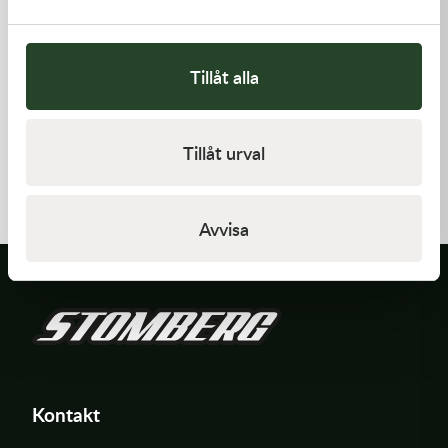
Tillåt alla
Kawasaki
Kawasaki
Tillåt urval
RETAINER-VALVE SPRING
GASKET,EXHAUST HOLDER
108,00
kr
64,00
kr
I lager
Beställningsvara
Avvisa
Kontakt