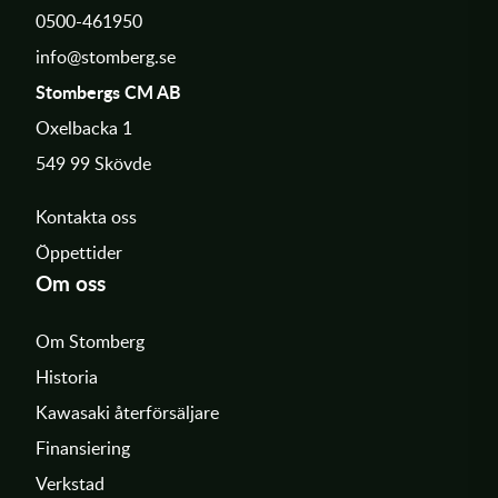
0500-461950
info@stomberg.se
Stombergs CM AB
Oxelbacka 1
549 99 Skövde
Kontakta oss
Öppettider
Om oss
Om Stomberg
Historia
Kawasaki återförsäljare
Finansiering
Verkstad