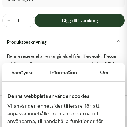
Transmission & Drivlina
Vagnar
−
+
Lägg till i varukorg
1
Variatordelar
Produktbeskrivning
Vinschar & Tillbehör
Denna reservdel är en originaldel från Kawasaki. Passar
Vinterprodukter
till flera vanliga motocross- och enduromodeller. OEM
Samtycke
Information
Om
ref. nr.: 92210-1661 / 922101661. Modellkod:
KX450JKF
Denna webbplats använder cookies
Vi använder enhetsidentifierare för att
Specifikationer
anpassa innehållet och annonserna till
användarna, tillhandahålla funktioner för