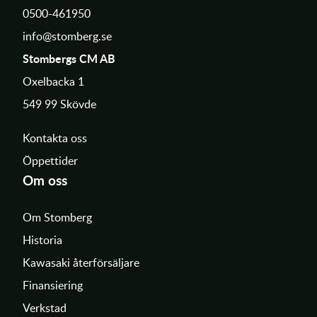
0500-461950
info@stomberg.se
Stombergs CM AB
Oxelbacka 1
549 99 Skövde
Kontakta oss
Öppettider
Om oss
Om Stomberg
Historia
Kawasaki återförsäljare
Finansiering
Verkstad