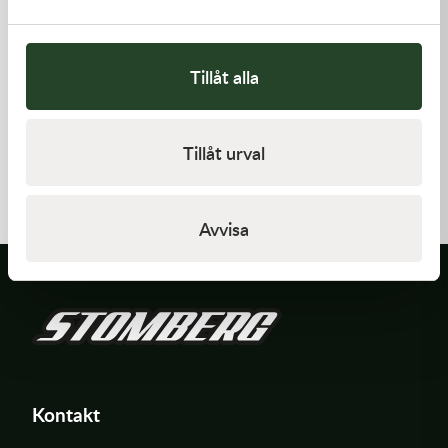
Tillåt alla
Kawasaki
Kawasaki
Tillåt urval
GASKET-HEAD
CABLE-THROTTLE -
Kawasaki KX 450 19-21
312,00
kr
558,00
kr
I lager
Beställningsvara
Avvisa
Kontakt