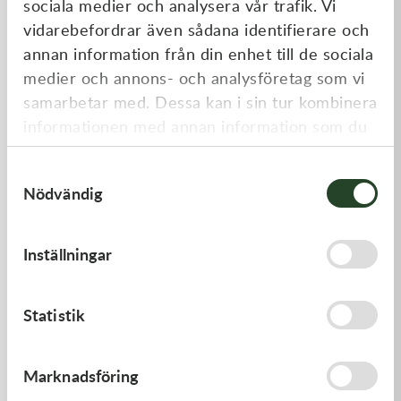
sociala medier och analysera vår trafik. Vi
Liknande produkter
vidarebefordrar även sådana identifierare och
annan information från din enhet till de sociala
medier och annons- och analysföretag som vi
samarbetar med. Dessa kan i sin tur kombinera
informationen med annan information som du
har tillhandahållit eller som de har samlat in
Samtyckesval
när du har använt deras tjänster.
Nödvändig
Kawasaki
Kawasaki
Inställningar
TOOL-
GASKET,FUEL TANK CAP
WRENCH,BOX,21MM&
197,00
kr
58,00
kr
Statistik
I lager
I lager
Marknadsföring