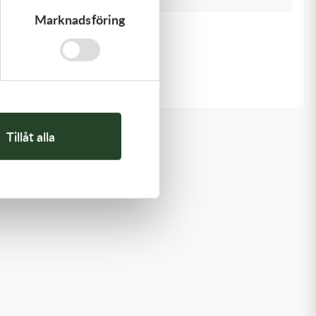
Marknadsföring
Kawasaki
HANDLE,RENTHAL,FATBAR
1 936,00
kr
Slut i lager
Tillåt alla