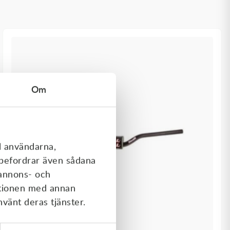
Om
l användarna,
rebefordrar även sådana
 annons- och
ationen med annan
nvänt deras tjänster.