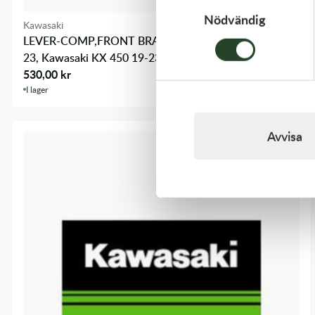
Nödvändig
Kawasaki
LEVER-COMP,FRONT BRAK - Kawasaki KX 250 21-
23, Kawasaki KX 450 19-23
530,00
kr
I lager
Avvisa