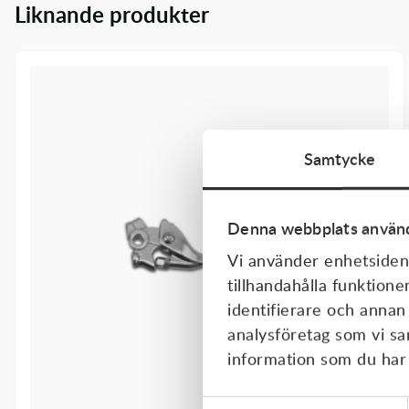
Liknande produkter
Transmission & Drivlina
Vagnar
Variatordelar
Vinschar & Tillbehör
Samtycke
Vinterprodukter
Denna webbplats använd
Vi använder enhetsident
tillhandahålla funktione
identifierare och annan
analysföretag som vi s
information som du har t
Samtyckesval