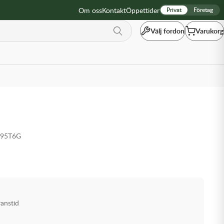
Om oss
Kontakt
Öppettider
Privat
Företag
Välj fordon
Varukorg
S95T6G
ranstid