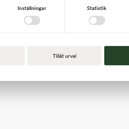
Inställningar
Statistik
Kawasaki
PISTON-ENGINE
1 220,00
kr
Slut i lager
Tillåt urval