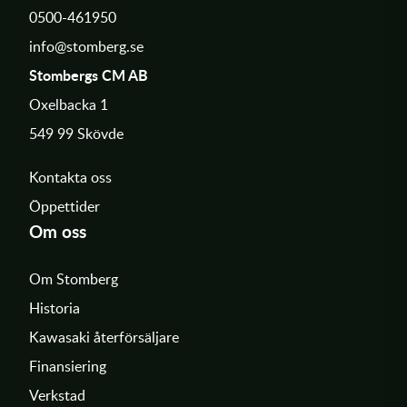
0500-461950
info@stomberg.se
Stombergs CM AB
Oxelbacka 1
549 99 Skövde
Kontakta oss
Öppettider
Om oss
Om Stomberg
Historia
Kawasaki återförsäljare
Finansiering
Verkstad