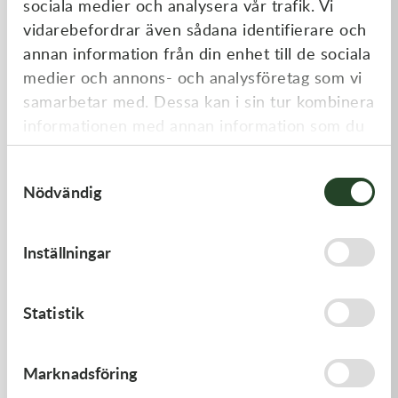
sociala medier och analysera vår trafik. Vi
Liknande produkter
vidarebefordrar även sådana identifierare och
annan information från din enhet till de sociala
medier och annons- och analysföretag som vi
samarbetar med. Dessa kan i sin tur kombinera
informationen med annan information som du
har tillhandahållit eller som de har samlat in
Samtyckesval
när du har använt deras tjänster.
Nödvändig
Kawasaki
Kawasaki
Inställningar
LEVER-COMP - Kawasaki KX
HANDLE,RENTHAL,FATBAR
250 21-23, Kawasaki KX 450
19-23
446,00
kr
1 936,00
kr
Statistik
Slut i lager
Slut i lager
Marknadsföring