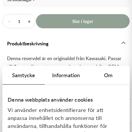
Transmission & Drivlina
Vagnar
−
+
Slut i lager
1
Variatordelar
Produktbeskrivning
Vinschar & Tillbehör
Denna reservdel är en originaldel från Kawasaki. Passar
Vinterprodukter
till flera vanliga motocross- och enduromodeller. OEM
Samtycke
Information
Om
ref. nr.: 92210-1411 / 922101411. Modellkod: KX125-
M1
Denna webbplats använder cookies
Vi använder enhetsidentifierare för att
Specifikationer
anpassa innehållet och annonserna till
användarna, tillhandahålla funktioner för