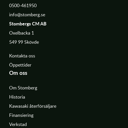
0500-461950
info@stomberg.se
Stombergs CM AB
Oxelbacka 1
549 99 Skövde
Kontakta oss
Öppettider
Om oss
Om Stomberg
Historia
Kawasaki återförsäljare
Finansiering
Verkstad