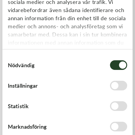
sociala medier och analysera vår trafik. Vi
Liknande produkter
vidarebefordrar även sådana identifierare och
annan information från din enhet till de sociala
medier och annons- och analysföretag som vi
samarbetar med. Dessa kan i sin tur kombinera
informationen med annan information som du
har tillhandahållit eller som de har samlat in
Samtyckesval
när du har använt deras tjänster.
Nödvändig
Kawasaki
Kawasaki
Inställningar
LEVER-COMP,FRONT BRAK
CABLE-THROTTLE -
- Kawasaki KX 250 21-23,
Kawasaki KX 450 19-21
Kawasaki KX 450 19-23
530,00
kr
558,00
kr
Statistik
I lager
Beställningsvara
Marknadsföring