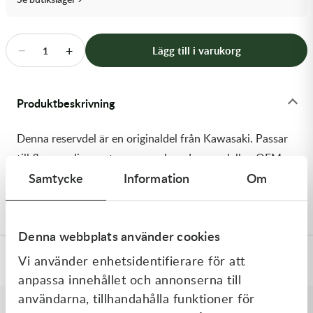
Transmission & Drivlina
Vagnar
−
+
Lägg till i varukorg
1
Variatordelar
Produktbeskrivning
Vinschar & Tillbehör
Denna reservdel är en originaldel från Kawasaki. Passar
Vinterprodukter
till flera vanliga motocross- och enduromodeller. OEM
Samtycke
Information
Om
ref. nr.: 92210-1623 / 922101623. Modellkod:
KX450JKF
Denna webbplats använder cookies
Vi använder enhetsidentifierare för att
Specifikationer
anpassa innehållet och annonserna till
användarna, tillhandahålla funktioner för