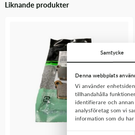
Liknande produkter
Transmission & Drivlina
Vagnar
Variatordelar
Vinschar & Tillbehör
Samtycke
Vinterprodukter
Denna webbplats använd
Vi använder enhetsident
tillhandahålla funktione
identifierare och annan
analysföretag som vi s
information som du har t
Samtyckesval