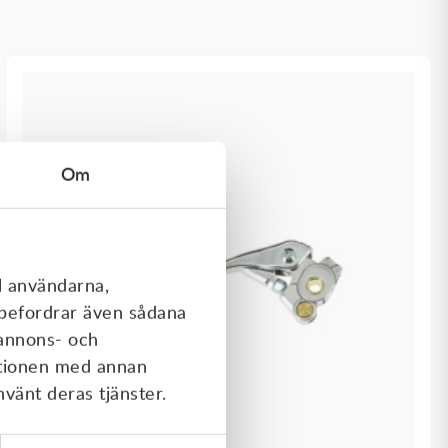
Om
l användarna,
rebefordrar även sådana
 annons- och
ationen med annan
nvänt deras tjänster.