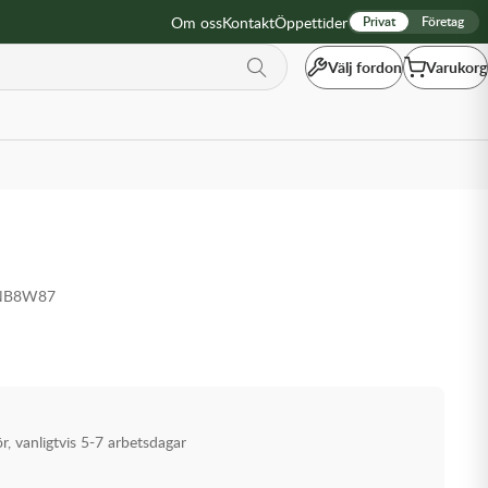
Om oss
Kontakt
Öppettider
Privat
Företag
Välj fordon
Varukorg
-NB8W87
ör, vanligtvis 5-7 arbetsdagar