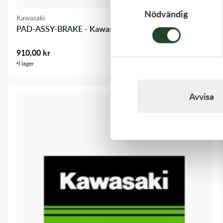
Nödvändig
Kawasaki
PAD-ASSY-BRAKE - Kawasaki KX 250F 09-18 m.fl.
910,00
kr
I lager
Avvisa