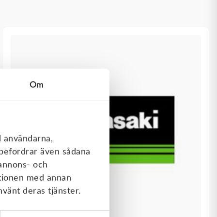
Om
l användarna,
rebefordrar även sådana
 annons- och
ationen med annan
nvänt deras tjänster.