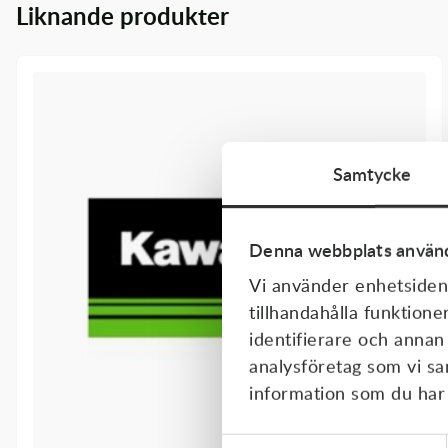
Liknande produkter
Transmission & Drivlina
Vagnar
Variatordelar
Vinschar & Tillbehör
Samtycke
Vinterprodukter
Denna webbplats använd
Vi använder enhetsident
tillhandahålla funktione
identifierare och annan
analysföretag som vi s
information som du har t
Samtyckesval