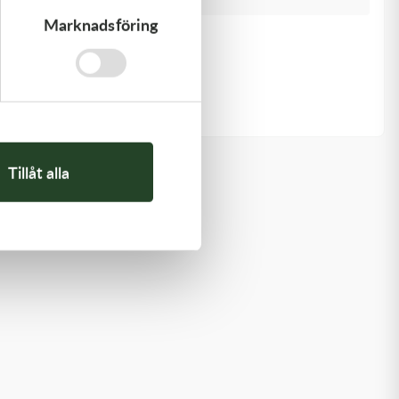
Marknadsföring
Kawasaki
GASKET-HEAD
421,00
kr
I lager
Tillåt alla