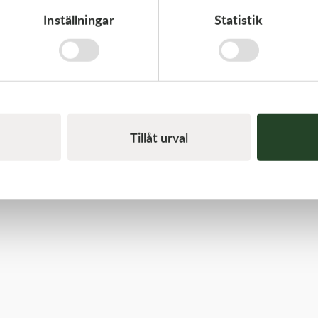
Inställningar
Statistik
Kawasaki
RETAINER-VALVE SPRING
108,00
kr
I lager
Tillåt urval