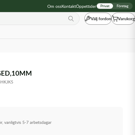
Om oss
Kontakt
Öppettider
Privat
Företag
Välj fordon
Varukorg
GED,10MM
BHKJK5
ör, vanligtvis 5-7 arbetsdagar