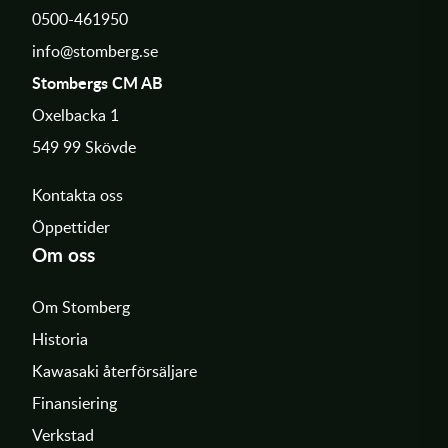
0500-461950
info@stomberg.se
Stombergs CM AB
Oxelbacka 1
549 99 Skövde
Kontakta oss
Öppettider
Om oss
Om Stomberg
Historia
Kawasaki återförsäljare
Finansiering
Verkstad