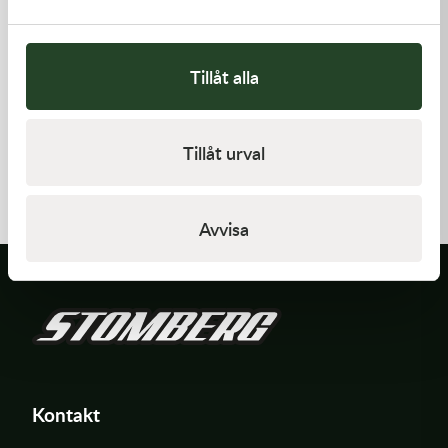
Tillåt alla
Kawasaki
Kawasaki
Tillåt urval
GASKET,GENERATOR COVE
GASKET,CYLINDER BASE,
212,00
kr
125,00
kr
I lager
I lager
Avvisa
Kontakt