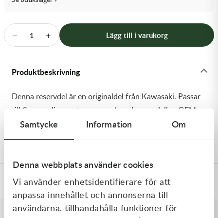
Transmission & Drivlina
Vagnar
−
+
Lägg till i varukorg
1
Variatordelar
Produktbeskrivning
Vinschar & Tillbehör
Denna reservdel är en originaldel från Kawasaki. Passar
Vinterprodukter
till flera vanliga motocross- och enduromodeller. OEM
Samtycke
Information
Om
ref. nr.: 92210-0270 / 922100270. Modellkod:
KX250T6F
Denna webbplats använder cookies
Vi använder enhetsidentifierare för att
Specifikationer
anpassa innehållet och annonserna till
användarna, tillhandahålla funktioner för