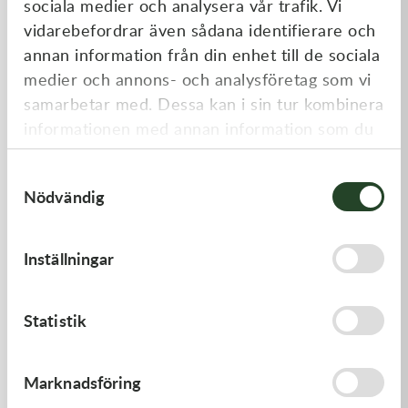
sociala medier och analysera vår trafik. Vi
Liknande produkter
vidarebefordrar även sådana identifierare och
annan information från din enhet till de sociala
medier och annons- och analysföretag som vi
samarbetar med. Dessa kan i sin tur kombinera
informationen med annan information som du
har tillhandahållit eller som de har samlat in
Samtyckesval
när du har använt deras tjänster.
Nödvändig
Kawasaki
Kawasaki
Inställningar
GASKET,CYLINDER BASE
GASKET,CLUTCH COVER
168,00
kr
168,00
kr
Statistik
I lager
I lager
Marknadsföring