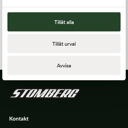
Tillåt alla
Kawasaki
Kawasaki
Tillåt urval
CABLE-THROTTLE -
ARM-ROCKER
Kawasaki KX 450 19-21
558,00
kr
1 369,00
kr
Beställningsvara
I lager
Avvisa
Kontakt