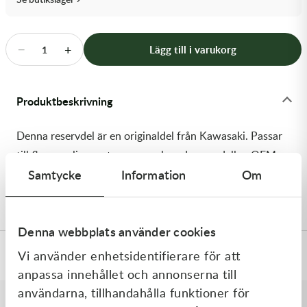
Transmission & Drivlina
Vagnar
−
+
Lägg till i varukorg
1
Variatordelar
Produktbeskrivning
Vinschar & Tillbehör
Denna reservdel är en originaldel från Kawasaki. Passar
Vinterprodukter
till flera vanliga motocross- och enduromodeller. OEM
Samtycke
Information
Om
ref. nr.: 99976-0085 / 999760085. Modellkod:
KX252AJF
Denna webbplats använder cookies
Vi använder enhetsidentifierare för att
Specifikationer
anpassa innehållet och annonserna till
användarna, tillhandahålla funktioner för