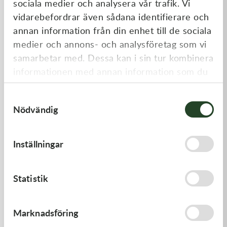
sociala medier och analysera vår trafik. Vi
Liknande produkter
vidarebefordrar även sådana identifierare och
annan information från din enhet till de sociala
medier och annons- och analysföretag som vi
samarbetar med. Dessa kan i sin tur kombinera
informationen med annan information som du
har tillhandahållit eller som de har samlat in
Samtyckesval
när du har använt deras tjänster.
Nödvändig
Kawasaki
Kawasaki
Inställningar
GASKET,EXHAUST HOLDER
GASKET-HEAD
64,00
kr
277,00
kr
Statistik
Beställningsvara
Beställningsvara
Marknadsföring