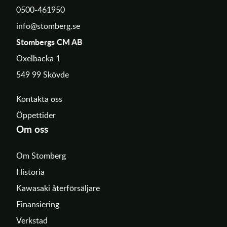
0500-461950
info@stomberg.se
Stombergs CM AB
Oxelbacka 1
549 99 Skövde
Kontakta oss
Öppettider
Om oss
Om Stomberg
Historia
Kawasaki återförsäljare
Finansiering
Verkstad