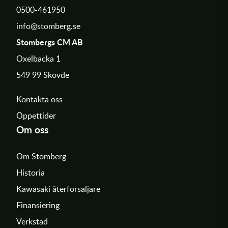
0500-461950
info@stomberg.se
Stombergs CM AB
Oxelbacka 1
549 99 Skövde
Kontakta oss
Öppettider
Om oss
Om Stomberg
Historia
Kawasaki återförsäljare
Finansiering
Verkstad