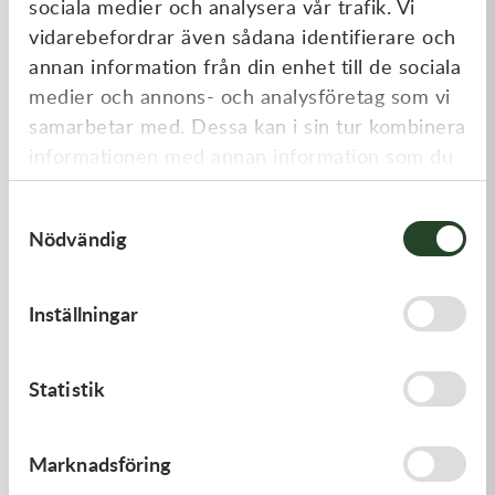
sociala medier och analysera vår trafik. Vi
Liknande produkter
vidarebefordrar även sådana identifierare och
annan information från din enhet till de sociala
medier och annons- och analysföretag som vi
samarbetar med. Dessa kan i sin tur kombinera
informationen med annan information som du
har tillhandahållit eller som de har samlat in
Samtyckesval
när du har använt deras tjänster.
Nödvändig
Kawasaki
Kawasaki
Inställningar
CABLE-THROTTLE -
TOOL-
Kawasaki KX 450 19-21
WRENCH,BOX,21MM&
558,00
kr
197,00
kr
Statistik
Beställningsvara
I lager
Marknadsföring