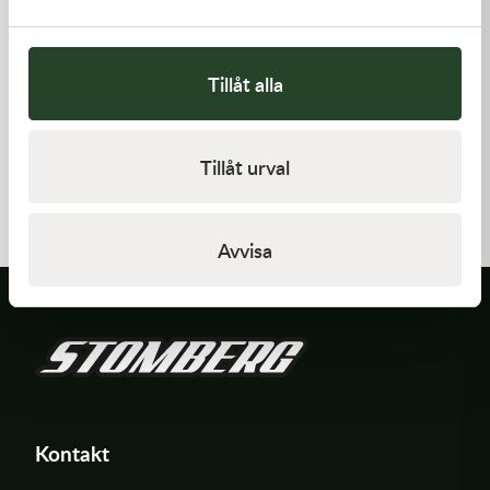
Tillåt alla
Kawasaki
Kawasaki
Tillåt urval
GASKET,FUEL TANK CAP
GASKET,CYLINDER BASE
58,00
kr
168,00
kr
I lager
I lager
Avvisa
Kontakt