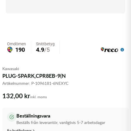
Olja MC
Skydd
Fjädring
Mopedslang
Kylarvätska
Chassidelar
Trail
Vätskesystem
Hjul
Mousse
Luftfilterolja & Rengöring
Drivremmar & Variatorremmar
Slangar
Lagersatser
Slang
Oljepaket
Eldelar
Motordelar & Filter
Trialdäck
Sprayer
Fjädring
Plast
Tubliss
Tvätt & Rengöring
Hytter & Flaklock
Kawasaki
PLUG-SPARK,CPR8EB-9(N
Styren & Reglage
Växellådsolja
Karossdelar & Tillbehör
Artikelnummer:
P-1096181-6NEXYC
Övriga Kemprodukter
Kyl- & värmesystemdelar
132,00 kr
inkl. moms
Motordelar
Beställningsvara
Styren & Tillbehör
Beställs från leverantör, vanligtvis 5-7 arbetsdagar
Se butikslager