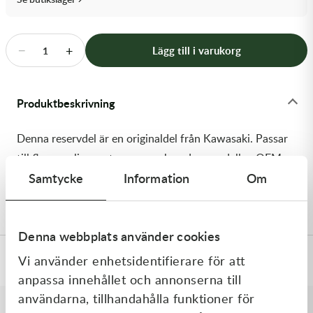
Transmission & Drivlina
Vagnar
−
+
Lägg till i varukorg
1
Variatordelar
Produktbeskrivning
Vinschar & Tillbehör
Denna reservdel är en originaldel från Kawasaki. Passar
Vinterprodukter
till flera vanliga motocross- och enduromodeller. OEM
Samtycke
Information
Om
ref. nr.: 92070-0020 / 920700020. Modellkod:
KX450D6F
Denna webbplats använder cookies
Vi använder enhetsidentifierare för att
Specifikationer
anpassa innehållet och annonserna till
användarna, tillhandahålla funktioner för