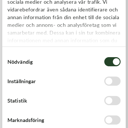
sociala medier och analysera vår trafik. Vi
Liknande produkter
vidarebefordrar även sådana identifierare och
annan information från din enhet till de sociala
medier och annons- och analysföretag som vi
samarbetar med. Dessa kan i sin tur kombinera
informationen med annan information som du
har tillhandahållit eller som de har samlat in
Samtyckesval
när du har använt deras tjänster.
Nödvändig
Kawasaki
Kawasaki
Inställningar
GASKET,FLOAT CHAMBER
GASKET,CYLINDER BASE
97,00
kr
168,00
kr
Statistik
Slut i lager
I lager
Marknadsföring