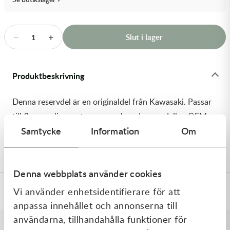
Transmission & Drivlina
Vagnar
−
+
Slut i lager
1
Variatordelar
Produktbeskrivning
Vinschar & Tillbehör
Denna reservdel är en originaldel från Kawasaki. Passar
Vinterprodukter
till flera vanliga motocross- och enduromodeller. OEM
Samtycke
Information
Om
ref. nr.: 92066-0970 / 920660970. Modellkod:
KX450JMFNN
Denna webbplats använder cookies
Vi använder enhetsidentifierare för att
Specifikationer
anpassa innehållet och annonserna till
användarna, tillhandahålla funktioner för