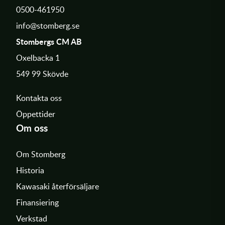
0500-461950
info@stomberg.se
Stombergs CM AB
Oxelbacka 1
549 99 Skövde
Kontakta oss
Öppettider
Om oss
Om Stomberg
Historia
Kawasaki återförsäljare
Finansiering
Verkstad