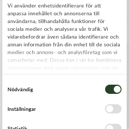
Vi använder enhetsidentifierare för att
Tjocklek 1,5 - 2 mm.
anpassa innehållet och annonserna till
användarna, tillhandahålla funktioner för
sociala medier och analysera vår trafik. Vi
Specifikationer
vidarebefordrar även sådana identifierare och
annan information från din enhet till de sociala
medier och annons- och analysföretag som vi
samarbetar med. Dessa kan i sin tur kombinera
Liknande produkter
informationen med annan information som du
har tillhandahållit eller som de har samlat in
Samtyckesval
när du har använt deras tjänster.
Nödvändig
Inställningar
Statistik