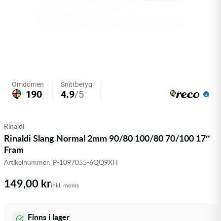
Olja MC
Skydd
Fjädring
Mopedslang
Kylarvätska
Chassidelar
Trail
Vätskesystem
Hjul
Mousse
Luftfilterolja & Rengöring
Drivremmar & Variatorremmar
Slangar
Lagersatser
Slang
Oljepaket
Eldelar
Motordelar & Filter
Trialdäck
Sprayer
Fjädring
Plast
Tubliss
Tvätt & Rengöring
Hytter & Flaklock
Rinaldi
Styren & Reglage
Växellådsolja
Karossdelar & Tillbehör
Rinaldi Slang Normal 2mm 90/80 100/80 70/100 17″
Fram
Övriga Kemprodukter
Kyl- & värmesystemdelar
Artikelnummer:
P-1097055-6QQ9XH
149,00 kr
Motordelar
inkl. moms
Styren & Tillbehör
Finns i lager