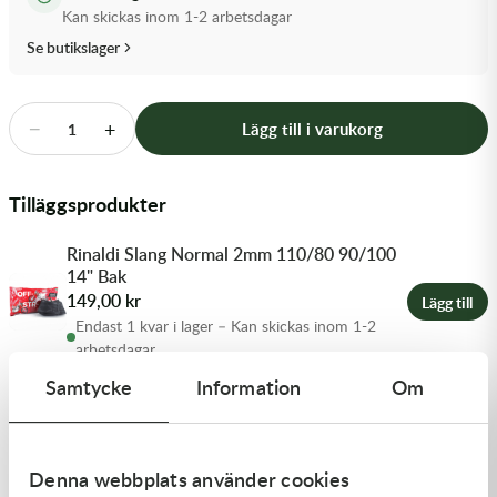
Transmission & Drivlina
Kan skickas inom 1-2 arbetsdagar
Se butikslager
Vagnar
Variatordelar
−
+
Lägg till i varukorg
1
Vinschar & Tillbehör
Tilläggsprodukter
Vinterprodukter
Rinaldi Slang Normal 2mm 110/80 90/100
14" Bak
149,00
kr
Lägg till
Endast 1 kvar i lager – Kan skickas inom 1-2
arbetsdagar
Samtycke
Information
Om
Produktbeskrivning
Denna webbplats använder cookies
Rinaldi slang till Motocross och Enduro.