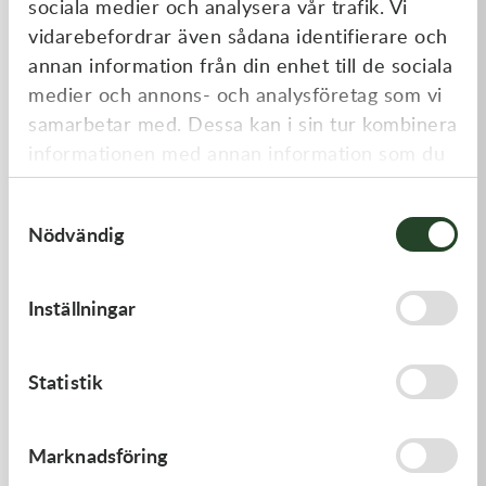
sociala medier och analysera vår trafik. Vi
Liknande produkter
vidarebefordrar även sådana identifierare och
annan information från din enhet till de sociala
medier och annons- och analysföretag som vi
samarbetar med. Dessa kan i sin tur kombinera
informationen med annan information som du
har tillhandahållit eller som de har samlat in
Samtyckesval
när du har använt deras tjänster.
Nödvändig
Kawasaki
Kawasaki
Inställningar
LEVER-COMP,FRONT BRAK
GASKET,CLUTCH COVER
- Kawasaki KX 250 21-23,
Kawasaki KX 450 19-23
530,00
kr
168,00
kr
Statistik
I lager
I lager
Marknadsföring