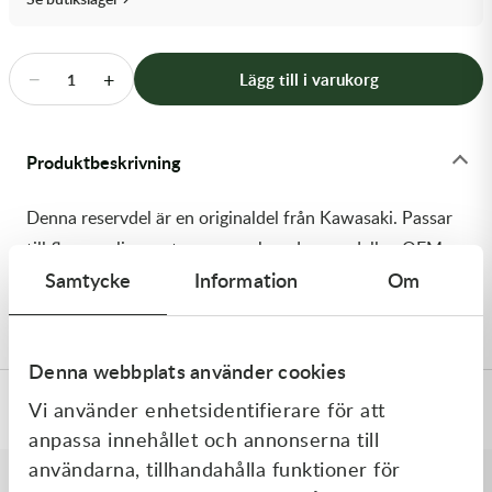
Transmission & Drivlina
Vagnar
−
+
Lägg till i varukorg
1
Variatordelar
Produktbeskrivning
Vinschar & Tillbehör
Denna reservdel är en originaldel från Kawasaki. Passar
Vinterprodukter
till flera vanliga motocross- och enduromodeller. OEM
Samtycke
Information
Om
ref. nr.: 92055-0100 / 920550100. Modellkod:
KX250T6F
Denna webbplats använder cookies
Vi använder enhetsidentifierare för att
Specifikationer
anpassa innehållet och annonserna till
användarna, tillhandahålla funktioner för