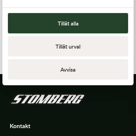
Tillåt alla
Kawasaki
Kawasaki
Tillåt urval
GASKET,GENERATOR
TOOL-
WRENCH,BOX,21MM&
191,00
kr
197,00
kr
I lager
I lager
Avvisa
Kontakt