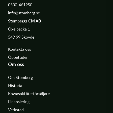
0500-461950
info@stomberg.se
Stombergs CM AB
Oxelbacka 1
549 99 Skövde
Kontakta oss
Öppettider
Om oss
Om Stomberg
Historia
Kawasaki återförsäljare
Finansiering
Verkstad