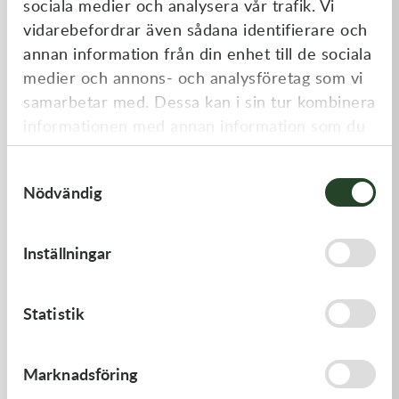
sociala medier och analysera vår trafik. Vi
Liknande produkter
vidarebefordrar även sådana identifierare och
annan information från din enhet till de sociala
medier och annons- och analysföretag som vi
samarbetar med. Dessa kan i sin tur kombinera
informationen med annan information som du
har tillhandahållit eller som de har samlat in
Samtyckesval
när du har använt deras tjänster.
Nödvändig
Kawasaki
Kawasaki
Inställningar
GUIDE-CHAIN,RR
GASKET,FLOAT CHAMBER
383,00
kr
97,00
kr
Statistik
I lager
Beställningsvara
Marknadsföring