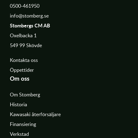
0500-461950
info@stomberg.se
Stombergs CM AB
Oxelbacka 1
549 99 Skövde
Kontakta oss
Öppettider
Om oss
Om Stomberg
Historia
Kawasaki återförsäljare
Finansiering
Verkstad