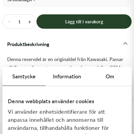
Transmission & Drivlina
Vagnar
−
+
Lägg till i varukorg
1
Variatordelar
Produktbeskrivning
Vinschar & Tillbehör
Denna reservdel är en originaldel från Kawasaki. Passar
Vinterprodukter
till flera vanliga motocross- och enduromodeller. OEM
Samtycke
Information
Om
ref. nr.: 92055-0101 / 920550101. Modellkod:
KX250T6F
Denna webbplats använder cookies
Vi använder enhetsidentifierare för att
Specifikationer
anpassa innehållet och annonserna till
användarna, tillhandahålla funktioner för