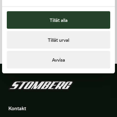
Tillåt alla
Kawasaki
Kawasaki
Tillåt urval
GASKET,CYLINDER BASE
CAP-SPARK PLUG
168,00
kr
418,00
kr
I lager
Beställningsvara
Avvisa
Kontakt