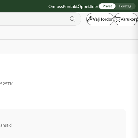
Om oss
Kontakt
Öppettider
Privat
Företag
Välj fordon
Varukorg
E525TK
ranstid