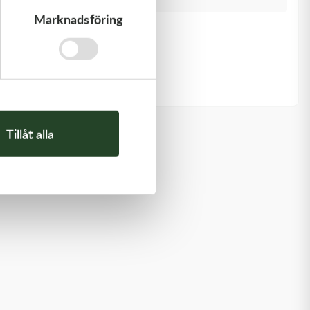
Marknadsföring
Kawasaki
PISTON-ENGINE
1 220,00
kr
Slut i lager
Tillåt alla