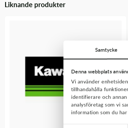
Liknande produkter
Transmission & Drivlina
Vagnar
Variatordelar
Vinschar & Tillbehör
Samtycke
Vinterprodukter
Denna webbplats använd
Vi använder enhetsident
tillhandahålla funktione
identifierare och annan
analysföretag som vi s
information som du har t
Samtyckesval