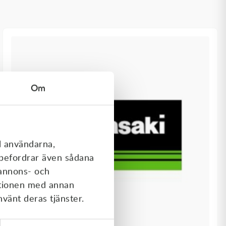
Om
l användarna,
rebefordrar även sådana
 annons- och
ationen med annan
nvänt deras tjänster.