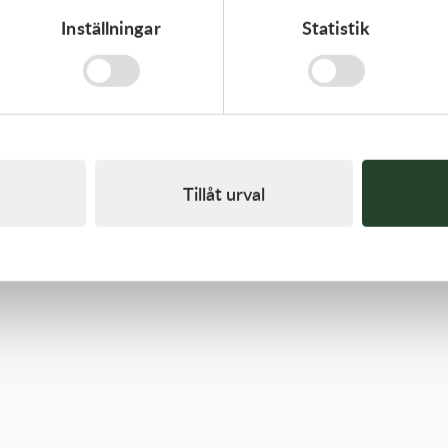
Inställningar
Statistik
Kawasaki
GASKET,EXHAUST HOLDER
64,00
kr
Slut i lager
Tillåt urval