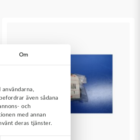
Om
l användarna,
rebefordrar även sådana
 annons- och
ationen med annan
nvänt deras tjänster.