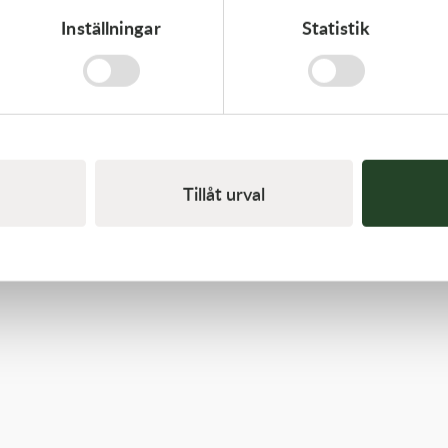
Inställningar
Statistik
Kawasaki
GASKET-HEAD
277,00
kr
Beställningsvara
Tillåt urval