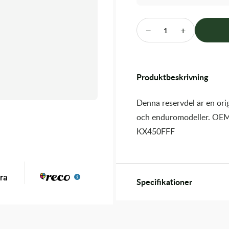
−
+
1
Produktbeskrivning
Denna reservdel är en orig
och enduromodeller. OEM
KX450FFF
Specifikationer