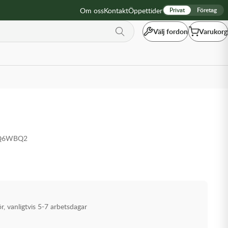
Om oss
Kontakt
Öppettider
Privat
Företag
Välj fordon
Varukorg
-Q6WBQ2
ör, vanligtvis 5-7 arbetsdagar