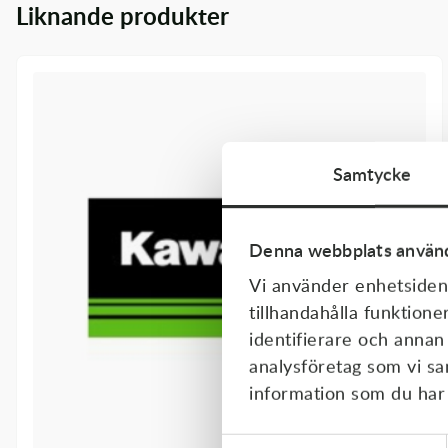
Liknande produkter
Transmission & Drivlina
Vagnar
Variatordelar
Vinschar & Tillbehör
Samtycke
Vinterprodukter
Denna webbplats använd
Vi använder enhetsident
tillhandahålla funktione
identifierare och annan
analysföretag som vi s
information som du har t
Samtyckesval