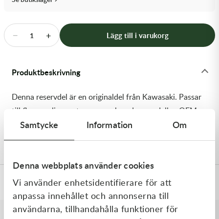
Transmission & Drivlina
Vagnar
−
+
Lägg till i varukorg
1
Variatordelar
Produktbeskrivning
Vinschar & Tillbehör
Denna reservdel är en originaldel från Kawasaki. Passar
Vinterprodukter
till flera vanliga motocross- och enduromodeller. OEM
Samtycke
Information
Om
ref. nr.: 92055-1744 / 920551744. Modellkod:
KX450MRFNN
Denna webbplats använder cookies
Vi använder enhetsidentifierare för att
Specifikationer
anpassa innehållet och annonserna till
användarna, tillhandahålla funktioner för