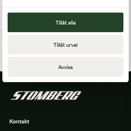
Tillåt alla
Kawasaki
Kawasaki
Tillåt urval
CABLE-THROTTLE -
GASKET,EXHAUST HOLDER
Kawasaki KX 450 19-21
558,00
kr
64,00
kr
Beställningsvara
Beställningsvara
Avvisa
Kontakt