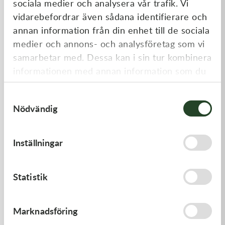
sociala medier och analysera vår trafik. Vi
Liknande produkter
vidarebefordrar även sådana identifierare och
annan information från din enhet till de sociala
medier och annons- och analysföretag som vi
samarbetar med. Dessa kan i sin tur kombinera
informationen med annan information som du
har tillhandahållit eller som de har samlat in
Samtyckesval
när du har använt deras tjänster.
Nödvändig
Kawasaki
Kawasaki
Inställningar
GASKET,FLOAT CHAMBER
PISTON-ENGINE
97,00
kr
1 220,00
kr
Statistik
Beställningsvara
Beställningsvara
Marknadsföring