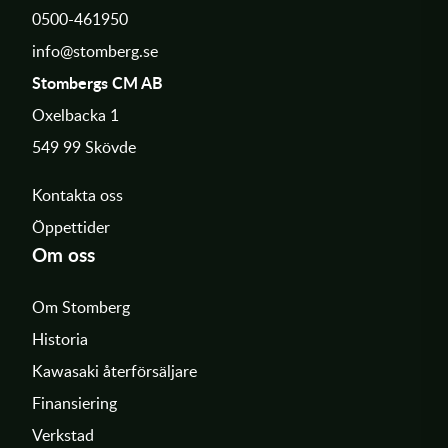
0500-461950
info@stomberg.se
Stombergs CM AB
Oxelbacka 1
549 99 Skövde
Kontakta oss
Öppettider
Om oss
Om Stomberg
Historia
Kawasaki återförsäljare
Finansiering
Verkstad