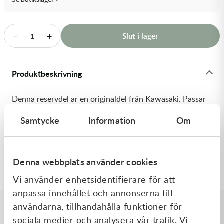
Transmission & Drivlina
Vagnar
−
+
Slut i lager
1
Variatordelar
Produktbeskrivning
Vinschar & Tillbehör
Denna reservdel är en originaldel från Kawasaki. Passar
Vinterprodukter
till flera vanliga motocross- och enduromodeller. OEM
Samtycke
Information
Om
ref. nr.: 92055-086 / 92055086. Modellkod: KX125-F1
Denna webbplats använder cookies
Specifikationer
Vi använder enhetsidentifierare för att
anpassa innehållet och annonserna till
användarna, tillhandahålla funktioner för
sociala medier och analysera vår trafik. Vi
Liknande produkter