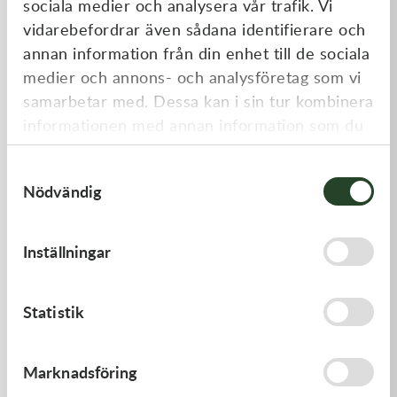
sociala medier och analysera vår trafik. Vi
Liknande produkter
vidarebefordrar även sådana identifierare och
annan information från din enhet till de sociala
medier och annons- och analysföretag som vi
samarbetar med. Dessa kan i sin tur kombinera
informationen med annan information som du
har tillhandahållit eller som de har samlat in
Samtyckesval
när du har använt deras tjänster.
Nödvändig
Kawasaki
Kawasaki
Inställningar
LEVER-COMP,FRONT BRAK
TOOL-
- Kawasaki KX 250 21-23,
WRENCH,BOX,21MM&
Kawasaki KX 450 19-23
530,00
kr
197,00
kr
Statistik
I lager
I lager
Marknadsföring