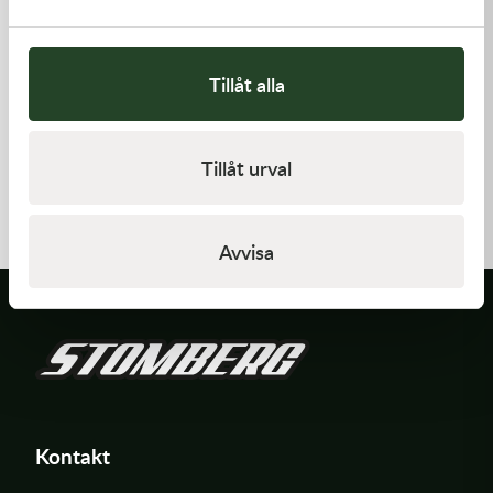
Tillåt alla
Kawasaki
Kawasaki
Tillåt urval
GASKET-HEAD
GASKET-HEAD
312,00
kr
277,00
kr
I lager
Beställningsvara
Avvisa
Kontakt