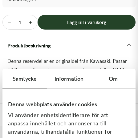
Transmission & Drivlina
Vagnar
−
+
Lägg till i varukorg
1
Variatordelar
Produktbeskrivning
Vinschar & Tillbehör
Denna reservdel är en originaldel från Kawasaki. Passar
Vinterprodukter
till flera vanliga motocross- och enduromodeller. OEM
Samtycke
Information
Om
ref. nr.: 92055-0150 / 920550150. Modellkod:
KX250W9F
Denna webbplats använder cookies
Vi använder enhetsidentifierare för att
Specifikationer
anpassa innehållet och annonserna till
användarna, tillhandahålla funktioner för