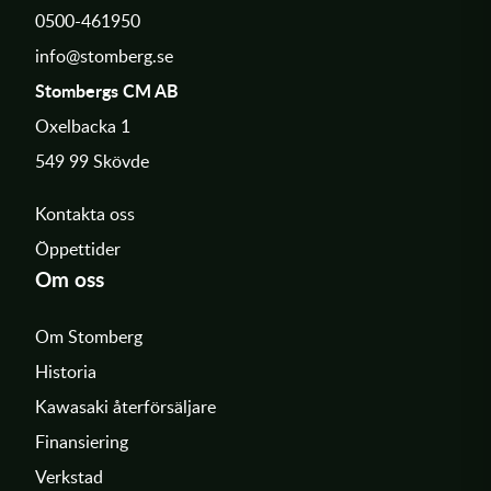
0500-461950
info@stomberg.se
Stombergs CM AB
Oxelbacka 1
549 99 Skövde
Kontakta oss
Öppettider
Om oss
Om Stomberg
Historia
Kawasaki återförsäljare
Finansiering
Verkstad