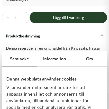
Transmission & Drivlina
Vagnar
−
+
Lägg till i varukorg
1
Variatordelar
Produktbeskrivning
Vinschar & Tillbehör
Denna reservdel är en originaldel från Kawasaki. Passar
Vinterprodukter
till flera vanliga motocross- och enduromodeller. OEM
Samtycke
Information
Om
ref. nr.: 92055-1339 / 920551339. Modellkod: EX250-F2
Denna webbplats använder cookies
Specifikationer
Vi använder enhetsidentifierare för att
anpassa innehållet och annonserna till
användarna, tillhandahålla funktioner för
sociala medier och analysera vår trafik. Vi
Liknande produkter