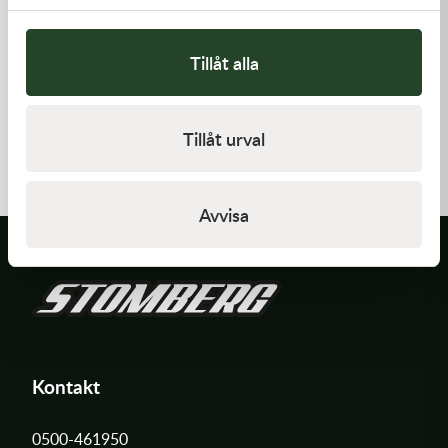
Tillåt alla
Kawasaki
Kawasaki
GASKET-HEAD
GASKET,CYLINDER BASE,
Tillåt urval
312,00
kr
125,00
kr
I lager
I lager
Avvisa
Kontakt
0500-461950