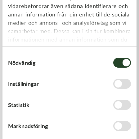
vidarebefordrar även sådana identifierare och
annan information från din enhet till de sociala
medier och annons- och analysföretag som vi
samarbetar med. Dessa kan i sin tur kombinera
informationen med annan information som du
har tillhandahållit eller som de har samlat in
Samtyckesval
när du har använt deras tjänster.
Nödvändig
Kawasaki
Kawasaki
GASKET,FUEL TANK CAP
GUIDE-CHAIN,FR
Inställningar
58,00
kr
478,00
kr
I lager
I lager
Statistik
Marknadsföring