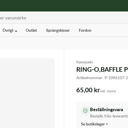
Övrigt
Outlet
Sprängskisser
Fordon
Kawasaki
RING-O,BAFFLE P
Artikelnummer:
P-109610
65,00 kr
inkl. moms
Beställningsvara
Beställs från leverant
Se butikslager