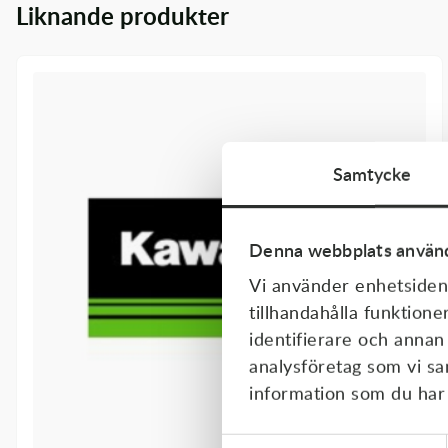
Liknande produkter
Transmission & Drivlina
Vagnar
Variatordelar
Vinschar & Tillbehör
Samtycke
Vinterprodukter
Denna webbplats använd
Vi använder enhetsident
tillhandahålla funktione
identifierare och annan
analysföretag som vi s
information som du har t
Samtyckesval