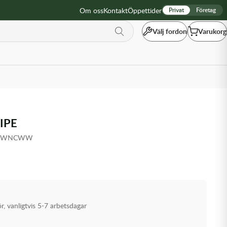
Om oss
Kontakt
Öppettider
Privat
Företag
Välj fordon
Varukorg
IPE
7-2WNCWW
ör, vanligtvis 5-7 arbetsdagar