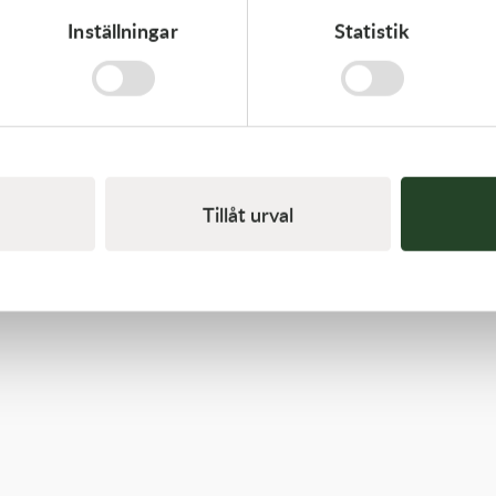
Inställningar
Statistik
Kawasaki
GASKET-HEAD
312,00
kr
I lager
Tillåt urval