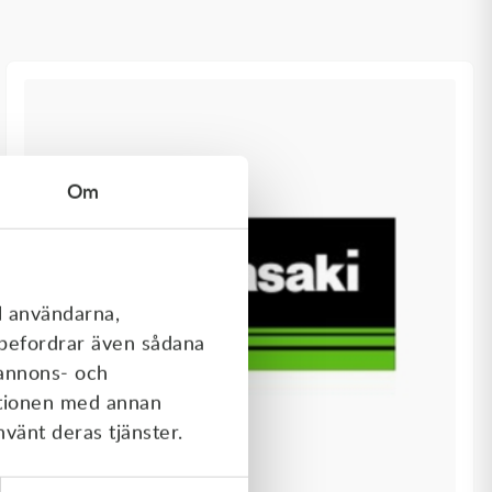
Om
l användarna,
rebefordrar även sådana
 annons- och
ationen med annan
nvänt deras tjänster.