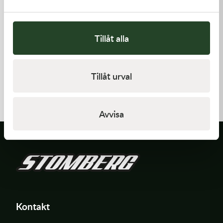
Tillåt alla
Kawasaki
Kawasaki
Tillåt urval
PAD-ASSY-BRAKE -
ARM-ROCKER
Kawasaki KX 250F 09-18 m.fl.
910,00
kr
1 369,00
kr
I lager
I lager
Avvisa
Kontakt