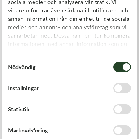
sociala medier och analysera vår trafik. Vi
Liknande produkter
vidarebefordrar även sådana identifierare och
annan information från din enhet till de sociala
medier och annons- och analysföretag som vi
samarbetar med. Dessa kan i sin tur kombinera
informationen med annan information som du
har tillhandahållit eller som de har samlat in
Samtyckesval
när du har använt deras tjänster.
Nödvändig
Kawasaki
Kawasaki
Inställningar
GASKET,GENERATOR
GASKET,CYLINDER BASE,
191,00
kr
125,00
kr
Statistik
I lager
I lager
Marknadsföring