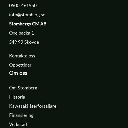
0500-461950
info@stomberg.se
Stombergs CM AB
Oxelbacka 1
549 99 Skövde
Kontakta oss
Öppettider
Om oss
Om Stomberg
Historia
Kawasaki återförsäljare
Finansiering
Verkstad