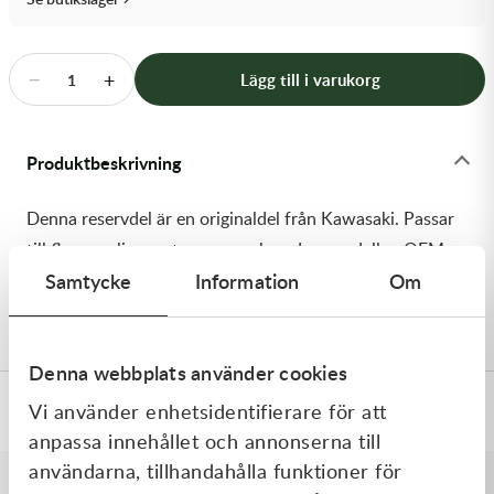
Transmission & Drivlina
Vagnar
−
+
Lägg till i varukorg
1
Variatordelar
Produktbeskrivning
Vinschar & Tillbehör
Denna reservdel är en originaldel från Kawasaki. Passar
Vinterprodukter
till flera vanliga motocross- och enduromodeller. OEM
Samtycke
Information
Om
ref. nr.: 92055-1346 / 920551346. Modellkod: KX250-
D2
Denna webbplats använder cookies
Vi använder enhetsidentifierare för att
Specifikationer
anpassa innehållet och annonserna till
användarna, tillhandahålla funktioner för