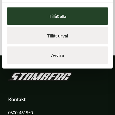
Tillåt alla
Kawasaki
Kawasaki
GASKET-HEAD
ARM-ROCKER
Tillåt urval
277,00
kr
1 369,00
kr
Beställningsvara
I lager
Avvisa
Kontakt
0500-461950