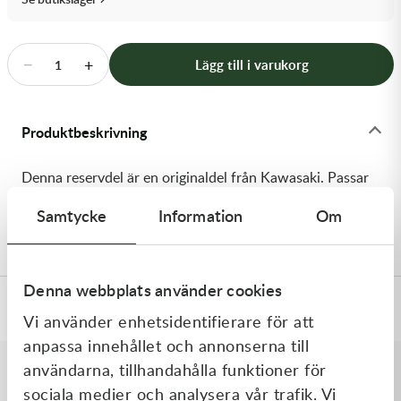
Transmission & Drivlina
Vagnar
−
+
Lägg till i varukorg
1
Variatordelar
Produktbeskrivning
Vinschar & Tillbehör
Denna reservdel är en originaldel från Kawasaki. Passar
Vinterprodukter
till flera vanliga motocross- och enduromodeller. OEM
Samtycke
Information
Om
ref. nr.: 92055-1334 / 920551334. Modellkod: KX80-G1
Denna webbplats använder cookies
Specifikationer
Vi använder enhetsidentifierare för att
anpassa innehållet och annonserna till
användarna, tillhandahålla funktioner för
sociala medier och analysera vår trafik. Vi
Liknande produkter