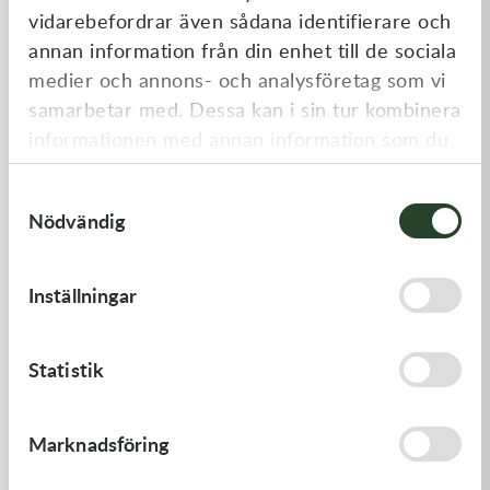
vidarebefordrar även sådana identifierare och
annan information från din enhet till de sociala
medier och annons- och analysföretag som vi
samarbetar med. Dessa kan i sin tur kombinera
informationen med annan information som du
har tillhandahållit eller som de har samlat in
Samtyckesval
när du har använt deras tjänster.
Nödvändig
Kawasaki
Kawasaki
GUIDE-CHAIN,FR
TOOL-
Inställningar
WRENCH,BOX,21MM&
478,00
kr
197,00
kr
I lager
I lager
Statistik
Marknadsföring