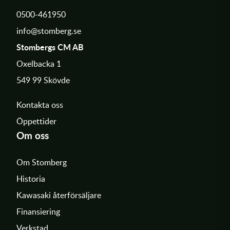
0500-461950
info@stomberg.se
Stombergs CM AB
Oxelbacka 1
549 99 Skövde
Kontakta oss
Öppettider
Om oss
Om Stomberg
Historia
Kawasaki återförsäljare
Finansiering
Verkstad