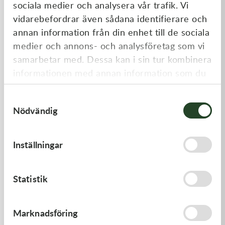
sociala medier och analysera vår trafik. Vi
Liknande produkter
vidarebefordrar även sådana identifierare och
annan information från din enhet till de sociala
medier och annons- och analysföretag som vi
samarbetar med. Dessa kan i sin tur kombinera
informationen med annan information som du
har tillhandahållit eller som de har samlat in
Samtyckesval
när du har använt deras tjänster.
Nödvändig
Inställningar
Scott
Oakley
Works 50mm Motorside
Tear-off Oakley MX Original
Canister 1size
2-pin 20-pack
399,00
kr
118,00
kr
Statistik
I lager
I lager
Kampanj
Marknadsföring