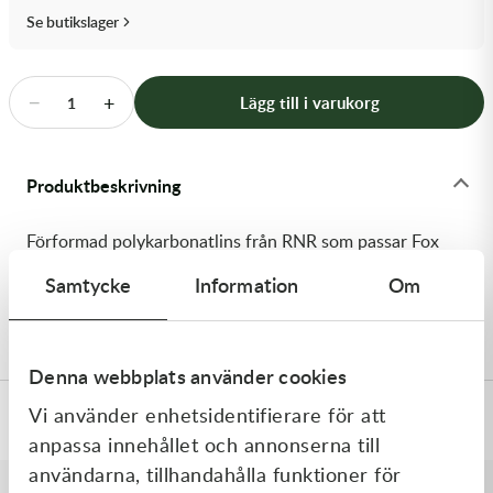
Transmission & Drivlina
Se butikslager
Vagnar
−
+
Lägg till i varukorg
1
Variatordelar
Vinschar & Tillbehör
Produktbeskrivning
Vinterprodukter
Förformad polykarbonatlins från RNR som passar Fox
Vue-glasögon. Blå spegellins.
Samtycke
Information
Om
Levereras med tear-off-pinnar
Denna webbplats använder cookies
Vi använder enhetsidentifierare för att
Specifikationer
anpassa innehållet och annonserna till
användarna, tillhandahålla funktioner för