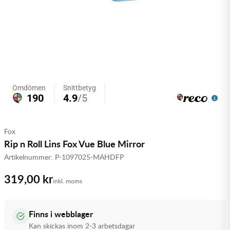
Olja MC
Skydd
Fjädring
Mopedslang
Kylarvätska
Chassidelar
Trail
Vätskesystem
Hjul
Mousse
Luftfilterolja & Rengöring
Drivremmar & Variatorremmar
Slangar
Lagersatser
Slang
Oljepaket
Eldelar
Motordelar & Filter
Trialdäck
Sprayer
Fjädring
Plast
Tubliss
Tvätt & Rengöring
Hytter & Flaklock
Fox
Styren & Reglage
Växellådsolja
Karossdelar & Tillbehör
Rip n Roll Lins Fox Vue Blue Mirror
Artikelnummer:
P-1097025-MAHDFP
Övriga Kemprodukter
Kyl- & värmesystemdelar
319,00 kr
inkl. moms
Motordelar
Styren & Tillbehör
Finns i webblager
Kan skickas inom 2-3 arbetsdagar