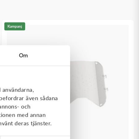
Kampanj
Om
l användarna,
rebefordrar även sådana
 annons- och
ationen med annan
nvänt deras tjänster.