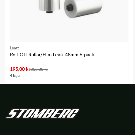
Leatt
Roll-Off Rullar/Film Leatt 48mm 6-pack
195,00
kr
255,00
kr
I lager