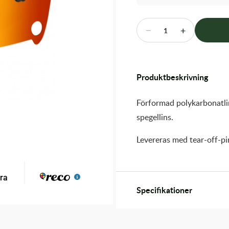
−
+
1
Produktbeskrivning
Förformad polykarbonatli
spegellins.
Levereras med tear-off-p
Specifikationer