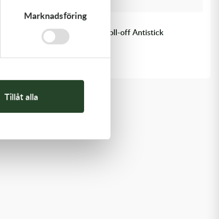
Marknadsföring
Scott
Lins Scott Prospect & Fury Roll-off Antistick
169,00
kr
219,00
kr
Slut i lager
Tillåt alla