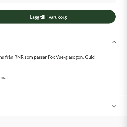
Lägg till i varukorg
ns från RNR som passar Fox Vue-glasögon. Guld
innar