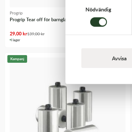
Samtyckesval
Nödvändig
Progrip
Progrip Tear off för barnglas 10st-förpackning Ny
29,00
kr
139,00
kr
I lager
Avvisa
Kampanj