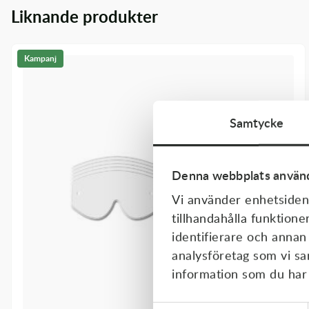
Transmission & Drivlina
Liknande produkter
Vagnar
Kampanj
Variatordelar
Vinschar & Tillbehör
Samtycke
Vinterprodukter
Denna webbplats använd
Vi använder enhetsident
tillhandahålla funktione
identifierare och annan
analysföretag som vi s
information som du har t