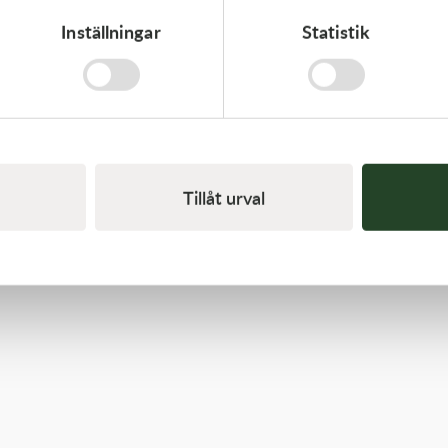
Inställningar
Statistik
Oakley
Oakley Airbrake Mx Clear Dual Rep. Lens
520,00
kr
Slut i lager
Tillåt urval