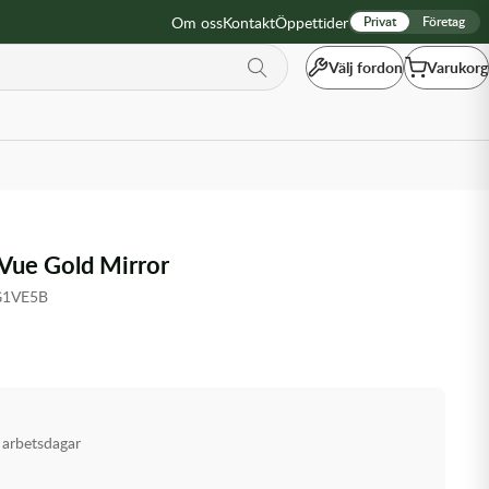
Om oss
Kontakt
Öppettider
Privat
Företag
Välj fordon
Varukorg
x Vue Gold Mirror
G1VE5B
 arbetsdagar