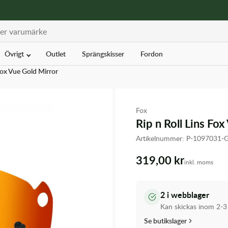
Övrigt
Outlet
Sprängskisser
Fordon
 Fox Vue Gold Mirror
Fox
Rip n Roll Lins Fo
Artikelnummer:
P-1097031-
319,00 kr
inkl. moms
2 i webblager
Kan skickas inom 2-3
Se butikslager