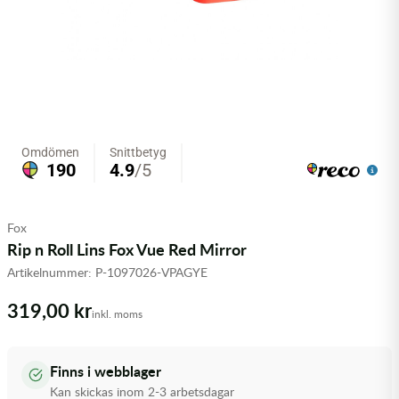
Olja MC
Skydd
Fjädring
Mopedslang
Kylarvätska
Chassidelar
Trail
Vätskesystem
Hjul
Mousse
Luftfilterolja & Rengöring
Drivremmar & Variatorremmar
Slangar
Lagersatser
Slang
Oljepaket
Eldelar
Motordelar & Filter
Trialdäck
Sprayer
Fjädring
Plast
Tubliss
Tvätt & Rengöring
Hytter & Flaklock
Fox
Styren & Reglage
Växellådsolja
Karossdelar & Tillbehör
Rip n Roll Lins Fox Vue Red Mirror
Artikelnummer:
P-1097026-VPAGYE
Övriga Kemprodukter
Kyl- & värmesystemdelar
319,00 kr
inkl. moms
Motordelar
Styren & Tillbehör
Finns i webblager
Kan skickas inom 2-3 arbetsdagar