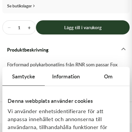
Transmission & Drivlina
Se butikslager
Vagnar
−
+
Lägg till i varukorg
1
Variatordelar
Vinschar & Tillbehör
Produktbeskrivning
Vinterprodukter
Förformad polykarbonatlins från RNR som passar Fox
Vue-glasögon. Röd spegellins.
Samtycke
Information
Om
Levereras med tear-off-pinnar
Denna webbplats använder cookies
Vi använder enhetsidentifierare för att
Specifikationer
anpassa innehållet och annonserna till
användarna, tillhandahålla funktioner för