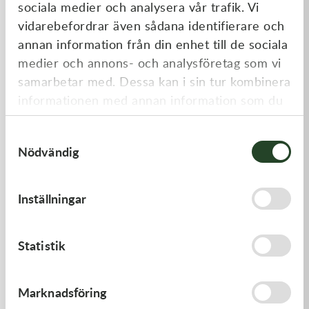
sociala medier och analysera vår trafik. Vi
Liknande produkter
vidarebefordrar även sådana identifierare och
annan information från din enhet till de sociala
medier och annons- och analysföretag som vi
samarbetar med. Dessa kan i sin tur kombinera
informationen med annan information som du
har tillhandahållit eller som de har samlat in
Samtyckesval
när du har använt deras tjänster.
Nödvändig
Inställningar
Scott
Oakley
Tear-Off 10-pack RNR till
Oakley Airbrake Mx Clear
Scott Prospect/Fury
Dual Rep. Lens
79,00
kr
520,00
kr
Statistik
I lager
Slut i lager
Kampanj
Kampanj
Marknadsföring