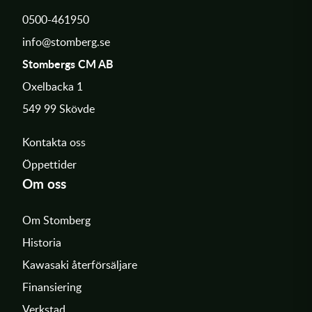
0500-461950
info@stomberg.se
Stombergs CM AB
Oxelbacka 1
549 99 Skövde
Kontakta oss
Öppettider
Om oss
Om Stomberg
Historia
Kawasaki återförsäljare
Finansiering
Verkstad