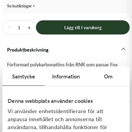
Transmission & Drivlina
Se butikslager
Vagnar
−
+
Lägg till i varukorg
1
Variatordelar
Vinschar & Tillbehör
Produktbeskrivning
Vinterprodukter
Förformad polykarbonatlins från RNR som passar Fox
Vue-glasögon. Röktonad lins.
Samtycke
Information
Om
Levereras med tear-off-pinnar
Denna webbplats använder cookies
Vi använder enhetsidentifierare för att
Specifikationer
anpassa innehållet och annonserna till
användarna, tillhandahålla funktioner för