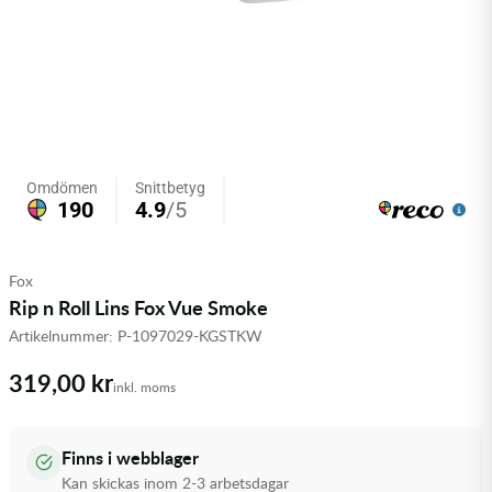
Olja MC
Skydd
Fjädring
Mopedslang
Kylarvätska
Chassidelar
Trail
Vätskesystem
Hjul
Mousse
Luftfilterolja & Rengöring
Drivremmar & Variatorremmar
Slangar
Lagersatser
Slang
Oljepaket
Eldelar
Motordelar & Filter
Trialdäck
Sprayer
Fjädring
Plast
Tubliss
Tvätt & Rengöring
Hytter & Flaklock
Fox
Styren & Reglage
Växellådsolja
Karossdelar & Tillbehör
Rip n Roll Lins Fox Vue Smoke
Artikelnummer:
P-1097029-KGSTKW
Övriga Kemprodukter
Kyl- & värmesystemdelar
319,00 kr
inkl. moms
Motordelar
Styren & Tillbehör
Finns i webblager
Kan skickas inom 2-3 arbetsdagar