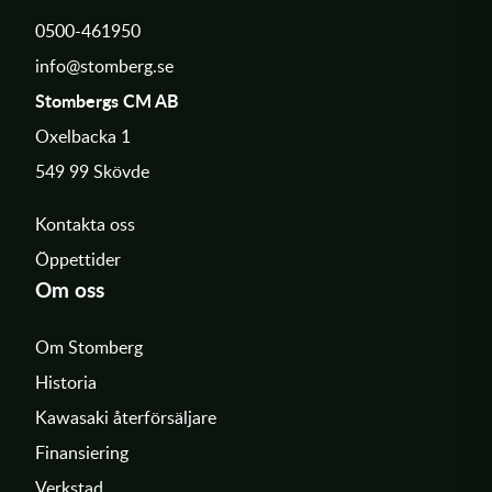
0500-461950
info@stomberg.se
Stombergs CM AB
Oxelbacka 1
549 99 Skövde
Kontakta oss
Öppettider
Om oss
Om Stomberg
Historia
Kawasaki återförsäljare
Finansiering
Verkstad