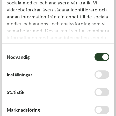
sociala medier och analysera vår trafik. Vi
Liknande produkter
vidarebefordrar även sådana identifierare och
annan information från din enhet till de sociala
medier och annons- och analysföretag som vi
Kampanj
samarbetar med. Dessa kan i sin tur kombinera
informationen med annan information som du
har tillhandahållit eller som de har samlat in
Samtyckesval
när du har använt deras tjänster.
Nödvändig
Inställningar
Progrip
Scott
Progrip Mudflaps till Rolloffs
Works 50mm Supplyside
3-pack
Canister 1size
39,00
kr
139,00
kr
249,00
kr
Statistik
I lager
Slut i lager
Marknadsföring