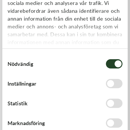
sociala medier och analysera vår trafik. Vi
Liknande produkter
vidarebefordrar även sådana identifierare och
annan information från din enhet till de sociala
medier och annons- och analysföretag som vi
samarbetar med. Dessa kan i sin tur kombinera
informationen med annan information som du
har tillhandahållit eller som de har samlat in
Samtyckesval
när du har använt deras tjänster.
Nödvändig
Inställningar
Scott
100%
Works Supplyside Canister
Reservlock 100% Armega
Nsize
Forecast Canister Lids
219,00
kr
159,00
kr
Statistik
I lager
I lager
Kampanj
Marknadsföring