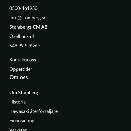
0500-461950
info@stomberg.se
Stombergs CM AB
Oxelbacka 1
549 99 Skövde
Kontakta oss
Öppettider
Om oss
Om Stomberg
Historia
Kawasaki återförsäljare
Finansiering
Verkstad