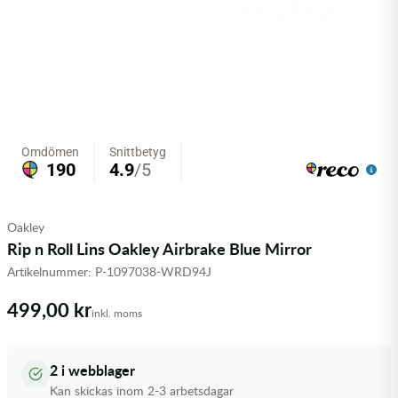
Olja MC
Skydd
Fjädring
Mopedslang
Kylarvätska
Chassidelar
Trail
Vätskesystem
Hjul
Mousse
Luftfilterolja & Rengöring
Drivremmar & Variatorremmar
Slangar
Lagersatser
Slang
Oljepaket
Eldelar
Motordelar & Filter
Trialdäck
Sprayer
Fjädring
Plast
Tubliss
Tvätt & Rengöring
Hytter & Flaklock
Oakley
Styren & Reglage
Växellådsolja
Karossdelar & Tillbehör
Rip n Roll Lins Oakley Airbrake Blue Mirror
Artikelnummer:
P-1097038-WRD94J
Övriga Kemprodukter
Kyl- & värmesystemdelar
499,00 kr
inkl. moms
Motordelar
Styren & Tillbehör
2 i webblager
Kan skickas inom 2-3 arbetsdagar