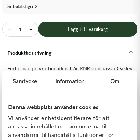
Transmission & Drivlina
Se butikslager
Vagnar
−
+
Lägg till i varukorg
1
Variatordelar
Vinschar & Tillbehör
Produktbeskrivning
Vinterprodukter
Förformad polykarbonatlins från RNR som passar Oakley
Airbrake-glasögon. Blå spegellins.
Samtycke
Information
Om
Levereras med tear-off-pinnar"
Denna webbplats använder cookies
Vi använder enhetsidentifierare för att
Specifikationer
anpassa innehållet och annonserna till
användarna, tillhandahålla funktioner för