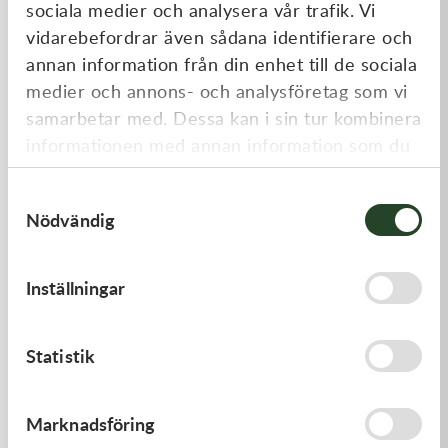
sociala medier och analysera vår trafik. Vi
Liknande produkter
vidarebefordrar även sådana identifierare och
annan information från din enhet till de sociala
medier och annons- och analysföretag som vi
samarbetar med. Dessa kan i sin tur kombinera
informationen med annan information som du
har tillhandahållit eller som de har samlat in
Samtyckesval
när du har använt deras tjänster.
Nödvändig
Inställningar
Scott
100%
Works 50mm Supplyside
Tear-Off Standard 100%
Canister 1size
Armega Forecast
249,00
kr
Från
199,00
kr
Statistik
Slut i lager
Slut i lager
Marknadsföring