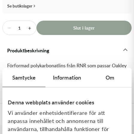
Transmission & Drivlina
Se butikslager
Vagnar
−
+
Slut i lager
1
Variatordelar
Vinschar & Tillbehör
Produktbeskrivning
Vinterprodukter
Förformad polykarbonatlins från RNR som passar Oakley
Airbrake-glasögon. Klar lins.
Samtycke
Information
Om
Levereras med tear-off-pinnar"
Denna webbplats använder cookies
Vi använder enhetsidentifierare för att
Specifikationer
anpassa innehållet och annonserna till
användarna, tillhandahålla funktioner för