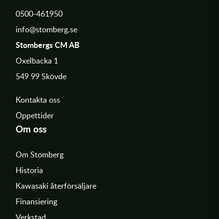
0500-461950
info@stomberg.se
Stombergs CM AB
Oxelbacka 1
549 99 Skövde
Kontakta oss
Öppettider
Om oss
Om Stomberg
Historia
Kawasaki återförsäljare
Finansiering
Verkstad