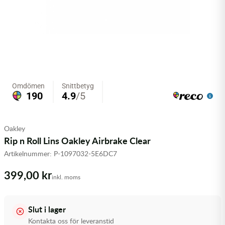
Olja MC
Skydd
Fjädring
Mopedslang
Kylarvätska
Chassidelar
Trail
Vätskesystem
Hjul
Mousse
Luftfilterolja & Rengöring
Drivremmar & Variatorremmar
Slangar
Lagersatser
Slang
Oljepaket
Eldelar
Motordelar & Filter
Trialdäck
Sprayer
Fjädring
Plast
Tubliss
Tvätt & Rengöring
Hytter & Flaklock
Oakley
Styren & Reglage
Växellådsolja
Karossdelar & Tillbehör
Rip n Roll Lins Oakley Airbrake Clear
Artikelnummer:
P-1097032-5E6DC7
Övriga Kemprodukter
Kyl- & värmesystemdelar
399,00 kr
inkl. moms
Motordelar
Styren & Tillbehör
Slut i lager
Kontakta oss för leveranstid