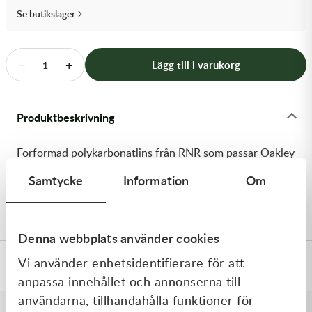
Transmission & Drivlina
Se butikslager
Vagnar
−
+
Lägg till i varukorg
1
Variatordelar
Vinschar & Tillbehör
Produktbeskrivning
Vinterprodukter
Förformad polykarbonatlins från RNR som passar Oakley
Airbrake-glasögon. Röd spegellins.
Samtycke
Information
Om
Levereras med tear-off-pinnar"
Denna webbplats använder cookies
Vi använder enhetsidentifierare för att
Specifikationer
anpassa innehållet och annonserna till
användarna, tillhandahålla funktioner för