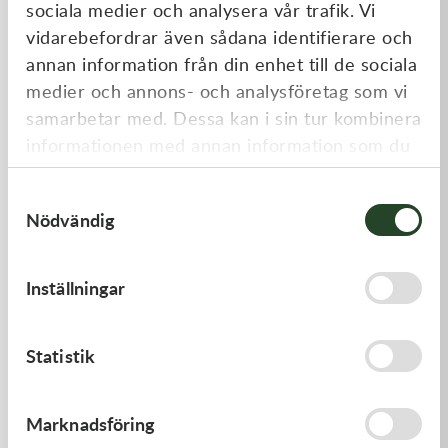
sociala medier och analysera vår trafik. Vi
Liknande produkter
vidarebefordrar även sådana identifierare och
annan information från din enhet till de sociala
medier och annons- och analysföretag som vi
samarbetar med. Dessa kan i sin tur kombinera
informationen med annan information som du
har tillhandahållit eller som de har samlat in
Samtyckesval
när du har använt deras tjänster.
Nödvändig
Inställningar
Scott
Leatt
Works 50mm Motorside
Tear-Off Leatt Laminerade
Canister 1size
2x7-pack
399,00
kr
350,00
kr
Statistik
I lager
I lager
Kampanj
Kampanj
Marknadsföring