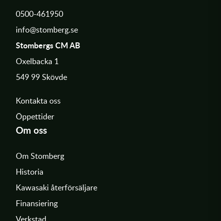
0500-461950
info@stomberg.se
Stombergs CM AB
Oxelbacka 1
549 99 Skövde
Kontakta oss
Öppettider
Om oss
Om Stomberg
Historia
Kawasaki återförsäljare
Finansiering
Verkstad