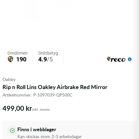
Olja MC
Skydd
Fjädring
Mopedslang
Kylarvätska
Chassidelar
Trail
Vätskesystem
Hjul
Mousse
Luftfilterolja & Rengöring
Drivremmar & Variatorremmar
Slangar
Lagersatser
Slang
Oljepaket
Eldelar
Motordelar & Filter
Trialdäck
Sprayer
Fjädring
Plast
Tubliss
Tvätt & Rengöring
Hytter & Flaklock
Oakley
Styren & Reglage
Växellådsolja
Karossdelar & Tillbehör
Rip n Roll Lins Oakley Airbrake Red Mirror
Artikelnummer:
P-1097039-QP500C
Övriga Kemprodukter
Kyl- & värmesystemdelar
499,00 kr
inkl. moms
Motordelar
Styren & Tillbehör
Finns i webblager
Kan skickas inom 2-3 arbetsdagar