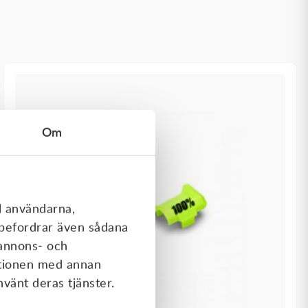
Om
l användarna,
rebefordrar även sådana
 annons- och
ationen med annan
nvänt deras tjänster.