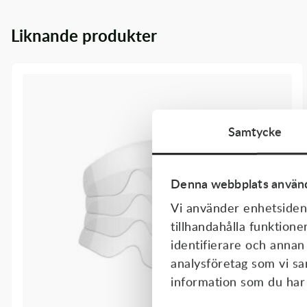
Transmission & Drivlina
Liknande produkter
Vagnar
Variatordelar
Vinschar & Tillbehör
Samtycke
Vinterprodukter
Denna webbplats använd
Vi använder enhetsident
tillhandahålla funktione
identifierare och annan
analysföretag som vi s
information som du har t