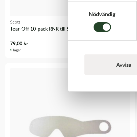
Samtyckesval
Nödvändig
Scott
Tear-Off 10-pack RNR till Scott Prospect/Fury
79,00
kr
I lager
Avvisa