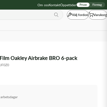
Om oss
Kontakt
Öppettider
Privat
Företag
Välj fordon
Varukorg
f Film Oakley Airbrake BRO 6-pack
4JF0Z0
 arbetsdagar