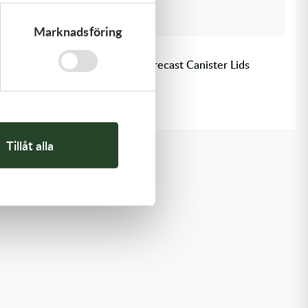
Marknadsföring
100%
Reservlock 100% Armega Forecast Canister Lids
159,00
kr
I lager
Tillåt alla