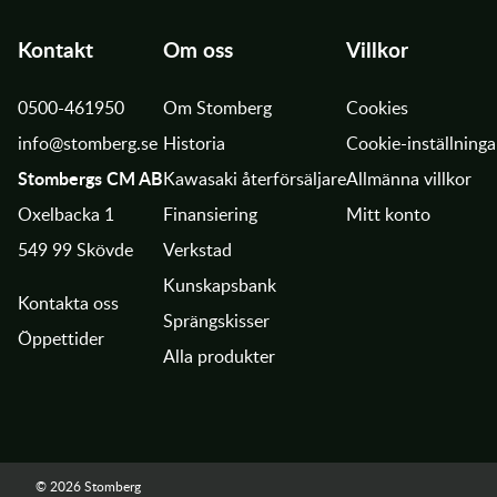
Kontakt
Om oss
Villkor
0500-461950
Om Stomberg
Cookies
info@stomberg.se
Historia
Cookie-inställninga
Stombergs CM AB
Kawasaki återförsäljare
Allmänna villkor
Oxelbacka 1
Finansiering
Mitt konto
549 99 Skövde
Verkstad
Kunskapsbank
Kontakta oss
Sprängskisser
Öppettider
Alla produkter
© 2026 Stomberg