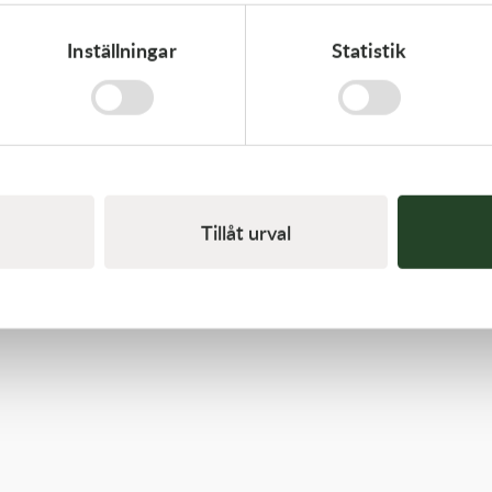
Inställningar
Statistik
Progrip
Progrip Tear off för barnglas 10st-förpackning Ny
29,00
kr
139,00
kr
I lager
Tillåt urval