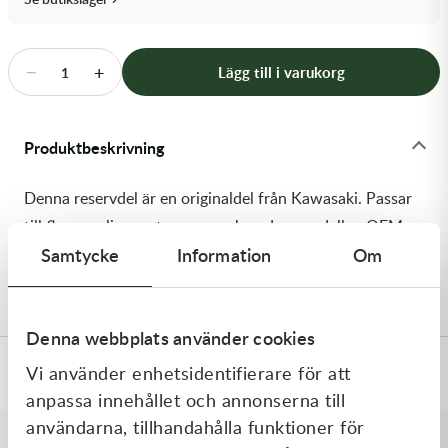
Transmission & Drivlina
Vagnar
−
+
Lägg till i varukorg
1
Variatordelar
Produktbeskrivning
Vinschar & Tillbehör
Denna reservdel är en originaldel från Kawasaki. Passar
Vinterprodukter
till flera vanliga motocross- och enduromodeller. OEM
Samtycke
Information
Om
ref. nr.: 13116-0743 / 131160743. Modellkod:
KX450JKF
Denna webbplats använder cookies
Vi använder enhetsidentifierare för att
Specifikationer
anpassa innehållet och annonserna till
användarna, tillhandahålla funktioner för