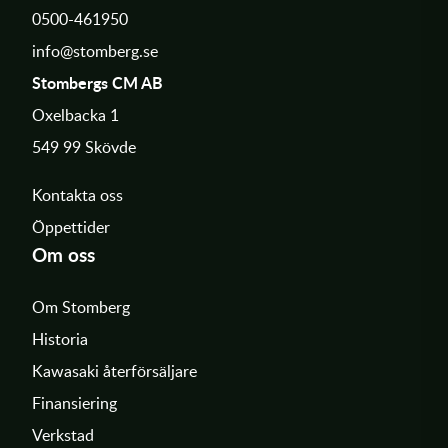
0500-461950
info@stomberg.se
Stombergs CM AB
Oxelbacka 1
549 99 Skövde
Kontakta oss
Öppettider
Om oss
Om Stomberg
Historia
Kawasaki återförsäljare
Finansiering
Verkstad