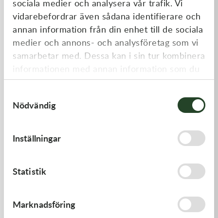
sociala medier och analysera vår trafik. Vi
Liknande produkter
vidarebefordrar även sådana identifierare och
annan information från din enhet till de sociala
medier och annons- och analysföretag som vi
samarbetar med. Dessa kan i sin tur kombinera
informationen med annan information som du
har tillhandahållit eller som de har samlat in
Samtyckesval
när du har använt deras tjänster.
Nödvändig
Kawasaki
Kawasaki
Inställningar
HANDLE,RENTHAL,FATBAR
GASKET,GENERATOR COVE
1 936,00
kr
212,00
kr
Statistik
Beställningsvara
I lager
Marknadsföring