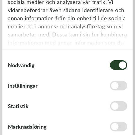
sociala medier och analysera vår trafik. Vi
Liknande produkter
vidarebefordrar även sådana identifierare och
annan information från din enhet till de sociala
medier och annons- och analysföretag som vi
samarbetar med. Dessa kan i sin tur kombinera
informationen med annan information som du
har tillhandahållit eller som de har samlat in
Samtyckesval
när du har använt deras tjänster.
Nödvändig
Kawasaki
Kawasaki
Inställningar
ARM-ROCKER
HANDLE,RENTHAL,FATBAR
1 369,00
kr
1 936,00
kr
Statistik
I lager
Beställningsvara
Marknadsföring