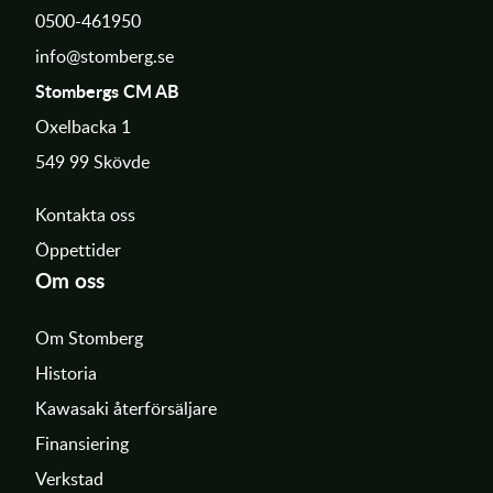
0500-461950
info@stomberg.se
Stombergs CM AB
Oxelbacka 1
549 99 Skövde
Kontakta oss
Öppettider
Om oss
Om Stomberg
Historia
Kawasaki återförsäljare
Finansiering
Verkstad