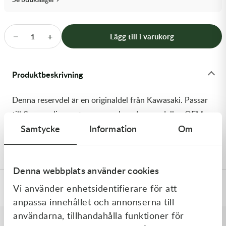
Transmission & Drivlina
Vagnar
−
+
Lägg till i varukorg
1
Variatordelar
Produktbeskrivning
Vinschar & Tillbehör
Denna reservdel är en originaldel från Kawasaki. Passar
Vinterprodukter
till flera vanliga motocross- och enduromodeller. OEM
Samtycke
Information
Om
ref. nr.: 13116-0754 / 131160754. Modellkod:
KX252CPFNN
Denna webbplats använder cookies
Vi använder enhetsidentifierare för att
Specifikationer
anpassa innehållet och annonserna till
användarna, tillhandahålla funktioner för