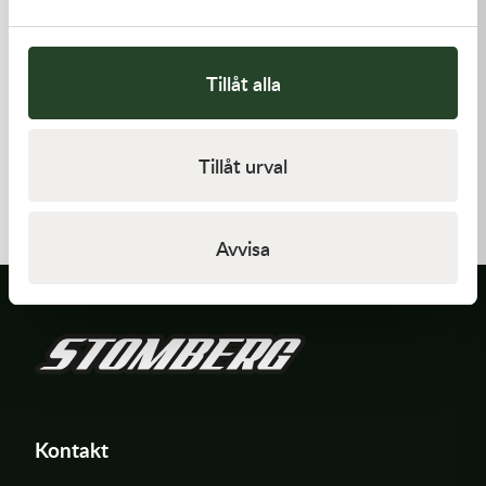
Tillåt alla
Kawasaki
Kawasaki
Tillåt urval
GASKET,EXHAUST HOLDER
GASKET,GENERATOR COVE
64,00
kr
212,00
kr
Beställningsvara
I lager
Avvisa
Kontakt